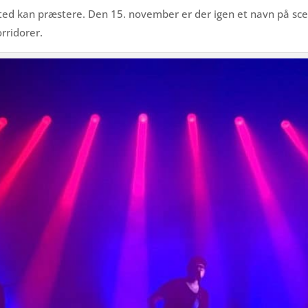
lested kan præstere. Den 15. november er der igen et navn på sc
rridorer.