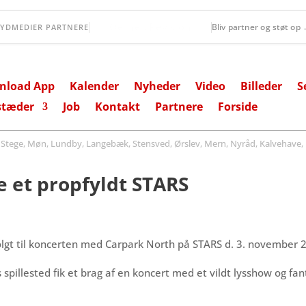
Vordingborg Fri Fagskole
Bliv partner og støt op
SYDMEDIER PARTNERE
nload App
Kalender
Nyheder
Video
Billeder
S
stæder
Job
Kontakt
Partnere
Forside
ege, Møn, Lundby, Langebæk, Stensved, Ørslev, Mern, Nyråd, Kalvehave, 
 et propfyldt STARS
olgt til koncerten med Carpark North på STARS d. 3. november 
illested fik et brag af en koncert med et vildt lysshow og fant