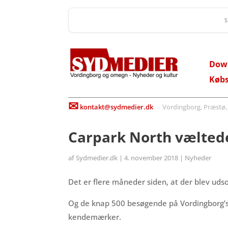
Dow
Køb
✉
kontakt@sydmedier.dk
Vordingborg, Præstø, St
Carpark North væltede
af
Sydmedier.dk
|
4. november 2018
|
Nyheder
Det er flere måneder siden, at der blev uds
Og de knap 500 besøgende på Vordingborg’s sp
kendemærker.