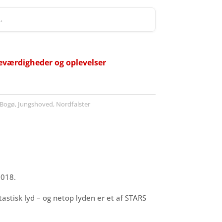
 →
eværdigheder og oplevelser
Bogø, Jungshoved, Nordfalster
2018.
astisk lyd – og netop lyden er et af STARS