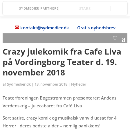
Fanefjord Torv
SYDMEDIER PARTNERE
✉
kontakt@sydmedier.dk
Gratis nyhedsbrev
Crazy julekomik fra Cafe Liva
på Vordingborg Teater d. 19.
november 2018
af
Sydmedier.dk
|
13. november 2018
|
Nyheder
Teaterforeningen Bøgestrømmen præsenterer: Andens
Verdenskrig – julecabaret fra Café Liva
Sort satire, crazy komik og musikalsk vanvid udsat for 4
Herrer i deres bedste alder – nemlig panikkens!