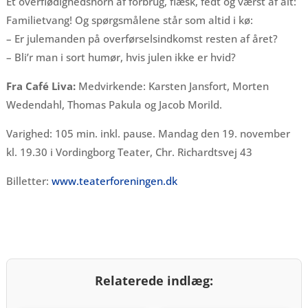
Et overflødighedshorn af forbrug, flæsk, fedt og værst af alt:
Familietvang! Og spørgsmålene står som altid i kø:
– Er julemanden på overførselsindkomst resten af året?
– Bli’r man i sort humør, hvis julen ikke er hvid?
Fra Café Liva:
Medvirkende: Karsten Jansfort, Morten
Wedendahl, Thomas Pakula og Jacob Morild.
Varighed: 105 min. inkl. pause. Mandag den 19. november
kl. 19.30 i Vordingborg Teater, Chr. Richardtsvej 43
Billetter:
www.teaterforeningen.dk
Relaterede indlæg: