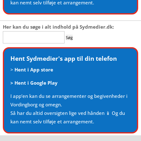
kan nemt selv tilføje et arrangement.
Her kan du søge i alt indhold på Sydmedier.dk:
Søg
efter:
Hent Sydmedier's app til din telefon
>
Hent i App store
>
Hent i Google Play
I app’en kan du se arrangementer og begivenheder i
Vordingborg og omegn.
Så har du altid oversigten lige ved hånden 📱 Og du
kan nemt selv tilføje et arrangement.