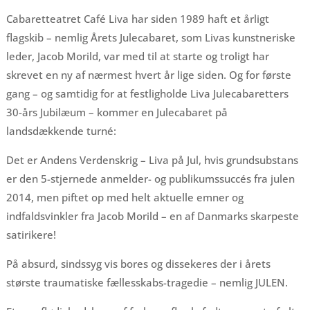
Cabaretteatret Café Liva har siden 1989 haft et årligt
flagskib – nemlig Årets Julecabaret, som Livas kunstneriske
leder, Jacob Morild, var med til at starte og troligt har
skrevet en ny af nærmest hvert år lige siden. Og for første
gang – og samtidig for at festligholde Liva Julecabaretters
30-års Jubilæum – kommer en Julecabaret på
landsdækkende turné:
Det er Andens Verdenskrig – Liva på Jul, hvis grundsubstans
er den 5-stjernede anmelder- og publikumssuccés fra julen
2014, men piftet op med helt aktuelle emner og
indfaldsvinkler fra Jacob Morild – en af Danmarks skarpeste
satirikere!
På absurd, sindssyg vis bores og dissekeres der i årets
største traumatiske fællesskabs-tragedie – nemlig JULEN.