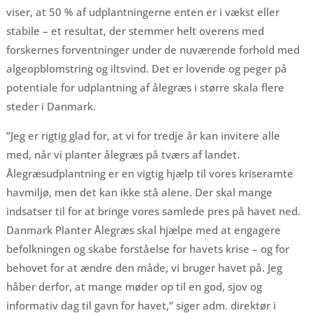
viser, at 50 % af udplantningerne enten er i vækst eller
stabile – et resultat, der stemmer helt overens med
forskernes forventninger under de nuværende forhold med
algeopblomstring og iltsvind. Det er lovende og peger på
potentiale for udplantning af ålegræs i større skala flere
steder i Danmark.
”Jeg er rigtig glad for, at vi for tredje år kan invitere alle
med, når vi planter ålegræs på tværs af landet.
Ålegræsudplantning er en vigtig hjælp til vores kriseramte
havmiljø, men det kan ikke stå alene. Der skal mange
indsatser til for at bringe vores samlede pres på havet ned.
Danmark Planter Ålegræs skal hjælpe med at engagere
befolkningen og skabe forståelse for havets krise – og for
behovet for at ændre den måde, vi bruger havet på. Jeg
håber derfor, at mange møder op til en god, sjov og
informativ dag til gavn for havet,” siger adm. direktør i