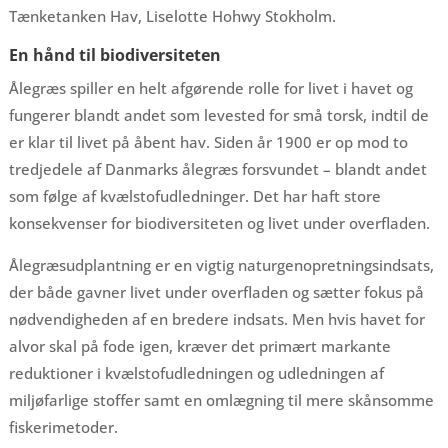
Tænketanken Hav, Liselotte Hohwy Stokholm.
En hånd til biodiversiteten
Ålegræs spiller en helt afgørende rolle for livet i havet og
fungerer blandt andet som levested for små torsk, indtil de
er klar til livet på åbent hav. Siden år 1900 er op mod to
tredjedele af Danmarks ålegræs forsvundet – blandt andet
som følge af kvælstofudledninger. Det har haft store
konsekvenser for biodiversiteten og livet under overfladen.
Ålegræsudplantning er en vigtig naturgenopretningsindsats,
der både gavner livet under overfladen og sætter fokus på
nødvendigheden af en bredere indsats. Men hvis havet for
alvor skal på fode igen, kræver det primært markante
reduktioner i kvælstofudledningen og udledningen af
miljøfarlige stoffer samt en omlægning til mere skånsomme
fiskerimetoder.