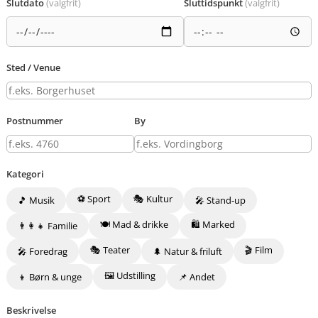
Slutdato
(valgfrit)
Sluttidspunkt
(valgfrit)
Sted / Venue
Postnummer
By
Kategori
⚽ Sport
🎭 Kultur
🎵 Musik
🎤 Stand-up
🍽️ Mad & drikke
🛍️ Marked
👨‍👩‍👧 Familie
🎭 Teater
🎬 Film
🎤 Foredrag
🌲 Natur & friluft
🖼️ Udstilling
👦 Børn & unge
📌 Andet
Beskrivelse