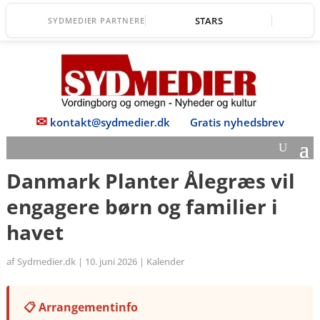
STARS
SYDMEDIER PARTNERE
✉
kontakt@sydmedier.dk
Gratis nyhedsbrev
Danmark Planter Ålegræs vil
engagere børn og familier i
havet
af
Sydmedier.dk
|
10. juni 2026
|
Kalender
📋 Arrangementinfo