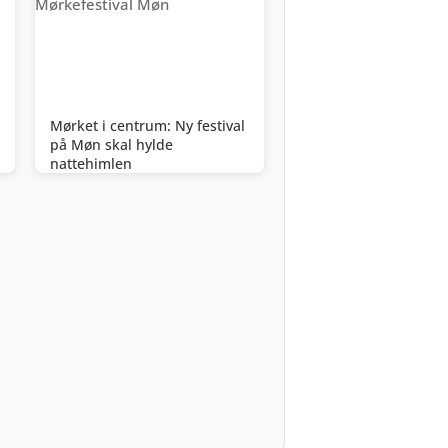
Mørket i centrum: Ny festival
på Møn skal hylde
nattehimlen