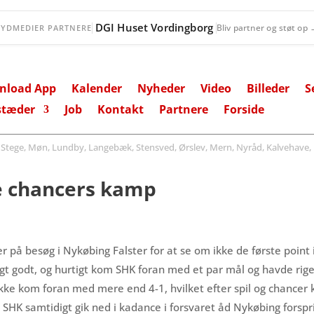
DGI Huset Vordingborg
Bliv partner og støt op
SYDMEDIER PARTNERE
nload App
Kalender
Nyheder
Video
Billeder
S
stæder
Job
Kontakt
Partnere
Forside
ege, Møn, Lundby, Langebæk, Stensved, Ørslev, Mern, Nyråd, Kalvehave, 
e chancers kamp
r på besøg i Nykøbing Falster for at se om ikke de første point
igt godt, og hurtigt kom SHK foran med et par mål og havde rig
HK ikke kom foran med mere end 4-1, hvilket efter spil og chanc
 SHK samtidigt gik ned i kadance i forsvaret åd Nykøbing forsp