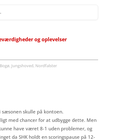
 →
eværdigheder og oplevelser
Bogø, Jungshoved, Nordfalster
 i sæsonen skulle på kontoen.
eligt med chancer for at udbygge dette. Men
er kunne have været 8-1 uden problemer, og
ringet da SHK holdt en scoringspause på 12-