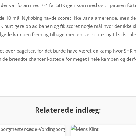
 der var foran med 7-4 før SHK igen kom med og til pausen før
 de 10 mål Nykøbing havde scoret ikke var alamerende, men de 
m SHK hurtigere op ad banen og fik scoret nogle mål hvor der ikke 
lgede kampen frem og tilbage med en tæt score, og til sidst blev
t over bagefter, for det burde have været en kamp hvor SHK h
 de brændte chancer kostede for meget i hele kampen og derfo
Relaterede indlæg: