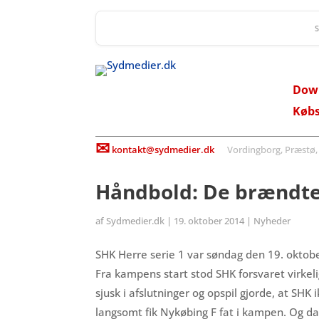
Dow
Køb
✉
kontakt@sydmedier.dk
Vordingborg, Præstø, St
Håndbold: De brændt
af
Sydmedier.dk
|
19. oktober 2014
|
Nyheder
SHK Herre serie 1 var søndag den 19. oktobe
Fra kampens start stod SHK forsvaret virkel
sjusk i afslutninger og opspil gjorde, at S
langsomt fik Nykøbing F fat i kampen. Og da