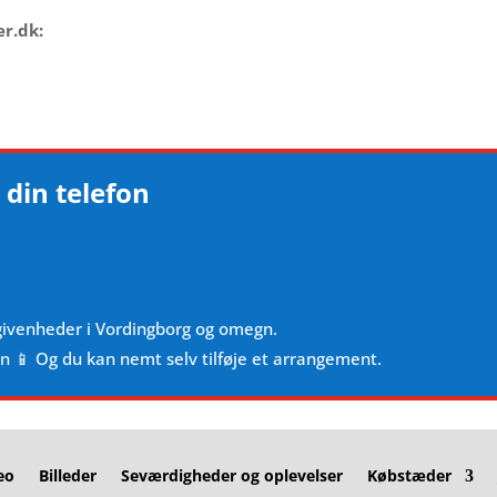
er.dk:
 din telefon
givenheder i Vordingborg og omegn.
en 📱 Og du kan nemt selv tilføje et arrangement.
eo
Billeder
Seværdigheder og oplevelser
Købstæder