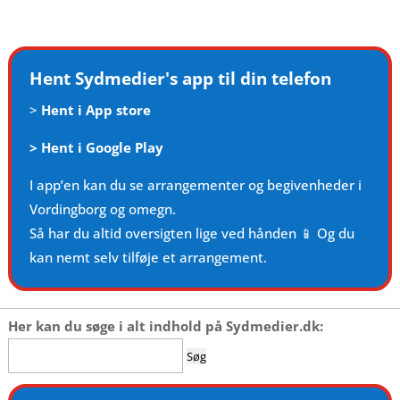
Hent Sydmedier's app til din telefon
>
Hent i App store
>
Hent i Google Play
I app’en kan du se arrangementer og begivenheder i
Vordingborg og omegn.
Så har du altid oversigten lige ved hånden 📱 Og du
kan nemt selv tilføje et arrangement.
Her kan du søge i alt indhold på Sydmedier.dk:
Søg
efter: