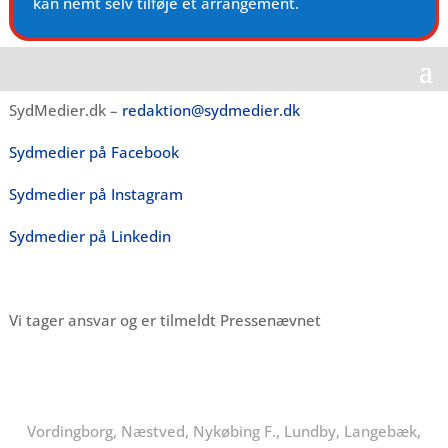
kan nemt selv tilføje et arrangement.
SydMedier.dk –
redaktion@sydmedier.dk
Sydmedier på Facebook
Sydmedier på Instagram
Sydmedier på Linkedin
Vi tager ansvar og er tilmeldt Pressenævnet
Vordingborg, Næstved, Nykøbing F., Lundby, Langebæk,