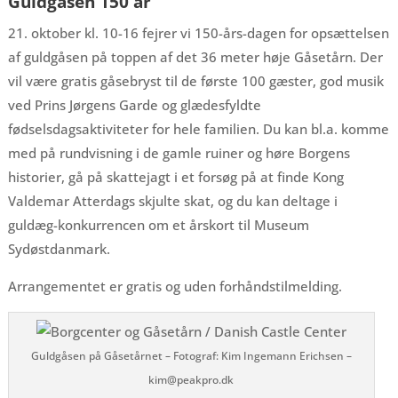
Guldgåsen 150 år
21. oktober kl. 10-16 fejrer vi 150-års-dagen for opsættelsen
af guldgåsen på toppen af det 36 meter høje Gåsetårn. Der
vil være gratis gåsebryst til de første 100 gæster, god musik
ved Prins Jørgens Garde og glædesfyldte
fødselsdagsaktiviteter for hele familien. Du kan bl.a. komme
med på rundvisning i de gamle ruiner og høre Borgens
historier, gå på skattejagt i et forsøg på at finde Kong
Valdemar Atterdags skjulte skat, og du kan deltage i
guldæg-konkurrencen om et årskort til Museum
Sydøstdanmark.
Arrangementet er gratis og uden forhåndstilmelding.
Guldgåsen på Gåsetårnet – Fotograf: Kim Ingemann Erichsen –
kim@peakpro.dk