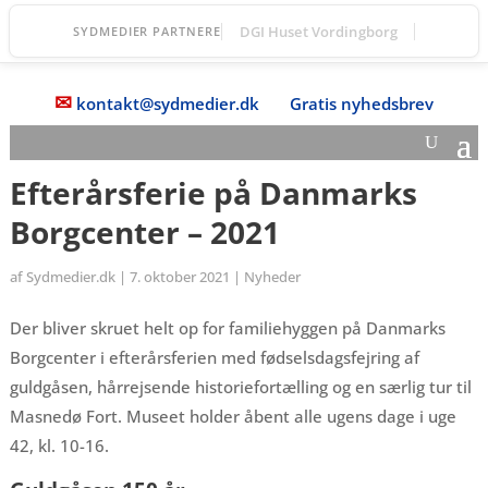
Vordingborg Fri Fagskole
SYDMEDIER PARTNERE
✉
kontakt@sydmedier.dk
Gratis nyhedsbrev
Efterårsferie på Danmarks
Borgcenter – 2021
af
Sydmedier.dk
|
7. oktober 2021
|
Nyheder
Der bliver skruet helt op for familiehyggen på Danmarks
Borgcenter i efterårsferien med fødselsdagsfejring af
guldgåsen, hårrejsende historiefortælling og en særlig tur til
Masnedø Fort. Museet holder åbent alle ugens dage i uge
42, kl. 10-16.