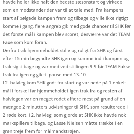
havde heller ikke haft den bedste sæsonstart og virkede
som en modstander der var til at tale med. Fra kampens
start af bølgede kampen frem og tilbage og ville ikke rigtigt
komme i gang, flere angreb gik med gode chancer til SHK før
det første mål i kampen blev scoret, desværre var det TEAM
Faxe som kom foran.
Derfra trak hjemmeholdet stille og roligt fra SHK og først
efter 15 min begyndte SHK igen og komme ind i kampen og
trak sig tilbage og var med ved stillingen 9-9 før TEAM Fakse
trak fra igen og gik til pause med 13-10
I 2. halvleg kom SHK godt fra start og var nede på 1 enkelt
mål i forskel før hjemmeholdet igen trak fra og resten af
halvlegen var en meget rodet affære mest på grund af en
mængde 2 minutters udvisninger til SHK, som resulterede i
2 røde kort, i 2. halvleg, som gjorde at SHK ikke havde nok
markspillere tilbage, og Lasse Nielsen måtte trække i en
grøn trøje frem for målmandstrøjen.