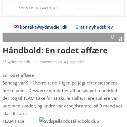
Vordingborg Fri Fagskole
SYDMEDIER PARTNERE
✉
kontakt@sydmedier.dk
Gratis nyhedsbrev
Håndbold: En rodet affære
af
Sydmedier.dk
|
17. november 2014
|
Nyheder
En rodet affære
Søndag var SHK herre serie 1 igen på jagt efter sæsonens
første point. Desværre var det et afbudsplaget mandskab
der tog til TEAM Faxe for at skulle spille. Flere spillere var
ude med skader, og andre var arbejdsramte, så 9 mand var
klar til start.
TEAM Faxe