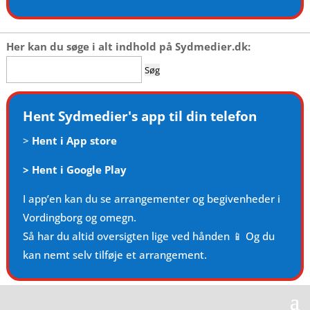
Her kan du søge i alt indhold på Sydmedier.dk:
Søg
efter:
Hent Sydmedier's app til din telefon
>
Hent i App store
>
Hent i Google Play
I app’en kan du se arrangementer og begivenheder i
Vordingborg og omegn.
Så har du altid oversigten lige ved hånden 📱 Og du
kan nemt selv tilføje et arrangement.