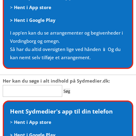
>
Hent i App store
>
Hent i Google Play
I app’en kan du se arrangementer og begivenheder i
Vordingborg og omegn.
Så har du altid oversigten lige ved hånden 📱 Og du
kan nemt selv tilføje et arrangement.
Her kan du søge i alt indhold på Sydmedier.dk:
Søg
efter:
Hent Sydmedier's app til din telefon
>
Hent i App store
>
Hent i Google Play