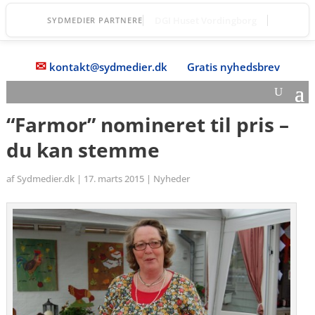
STARS
SYDMEDIER PARTNERE
✉
kontakt@sydmedier.dk
Gratis nyhedsbrev
“Farmor” nomineret til pris –
du kan stemme
af
Sydmedier.dk
|
17. marts 2015
|
Nyheder