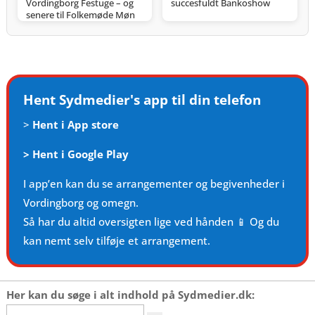
Vordingborg Festuge – og
succesfuldt Bankoshow
senere til Folkemøde Møn
Hent Sydmedier's app til din telefon
>
Hent i App store
>
Hent i Google Play
I app’en kan du se arrangementer og begivenheder i
Vordingborg og omegn.
Så har du altid oversigten lige ved hånden 📱 Og du
kan nemt selv tilføje et arrangement.
Her kan du søge i alt indhold på Sydmedier.dk:
Søg