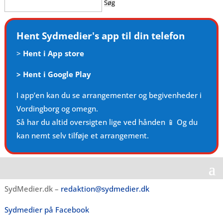
efter:
Hent Sydmedier's app til din telefon
>
Hent i App store
>
Hent i Google Play
I app’en kan du se arrangementer og begivenheder i
Vordingborg og omegn.
Så har du altid oversigten lige ved hånden 📱 Og du
kan nemt selv tilføje et arrangement.
SydMedier.dk –
redaktion@sydmedier.dk
Sydmedier på Facebook