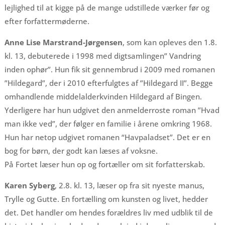
lejlighed til at kigge på de mange udstillede værker før og
efter forfattermøderne.
Anne Lise Marstrand-Jørgensen
, som kan opleves den 1.8.
kl. 13, debuterede i 1998 med digtsamlingen” Vandring
inden ophør”. Hun fik sit gennembrud i 2009 med romanen
”Hildegard”, der i 2010 efterfulgtes af ”Hildegard II”. Begge
omhandlende middelalderkvinden Hildegard af Bingen.
Yderligere har hun udgivet den anmelderroste roman ”Hvad
man ikke ved”, der følger en familie i årene omkring 1968.
Hun har netop udgivet romanen “Havpaladset”. Det er en
bog for børn, der godt kan læses af voksne.
På Fortet læser hun op og fortæller om sit forfatterskab.
Karen Syberg
, 2.8. kl. 13, læser op fra sit nyeste manus,
Trylle og Gutte. En fortælling om kunsten og livet, hedder
det. Det handler om hendes forældres liv med udblik til de