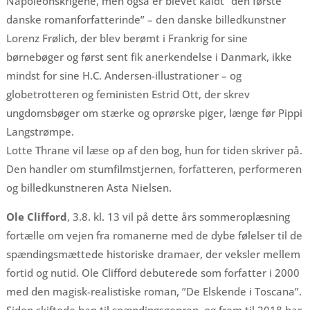
Napoleonskrigene, men også er blevet kaldt ”den første
danske romanforfatterinde” – den danske billedkunstner
Lorenz Frølich, der blev berømt i Frankrig for sine
børnebøger og først sent fik anerkendelse i Danmark, ikke
mindst for sine H.C. Andersen-illustrationer – og
globetrotteren og feministen Estrid Ott, der skrev
ungdomsbøger om stærke og oprørske piger, længe før Pippi
Langstrømpe.
Lotte Thrane vil læse op af den bog, hun for tiden skriver på.
Den handler om stumfilmstjernen, forfatteren, performeren
og billedkunstneren Asta Nielsen.
Ole Clifford
, 3.8. kl. 13 vil på dette års sommeroplæsning
fortælle om vejen fra romanerne med de dybe følelser til de
spændingsmættede historiske dramaer, der veksler mellem
fortid og nutid. Ole Clifford debuterede som forfatter i 2000
med den magisk-realistiske roman, ”De Elskende i Toscana”.