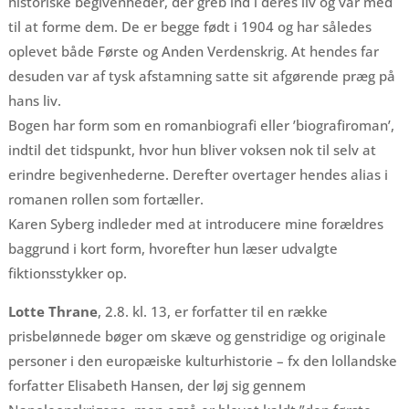
historiske begivenheder, der greb ind i deres liv og var med
til at forme dem. De er begge født i 1904 og har således
oplevet både Første og Anden Verdenskrig. At hendes far
desuden var af tysk afstamning satte sit afgørende præg på
hans liv.
Bogen har form som en romanbiografi eller ’biografiroman’,
indtil det tidspunkt, hvor hun bliver voksen nok til selv at
erindre begivenhederne. Derefter overtager hendes alias i
romanen rollen som fortæller.
Karen Syberg indleder med at introducere mine forældres
baggrund i kort form, hvorefter hun læser udvalgte
fiktionsstykker op.
Lotte Thrane
, 2.8. kl. 13, er forfatter til en række
prisbelønnede bøger om skæve og genstridige og originale
personer i den europæiske kulturhistorie – fx den lollandske
forfatter Elisabeth Hansen, der løj sig gennem