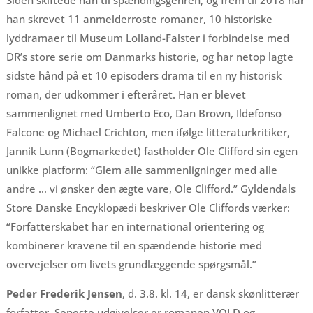
Siden skiftede han til spændingsgenren, og frem til 2018 har
han skrevet 11 anmelderroste romaner, 10 historiske
lyddramaer til Museum Lolland-Falster i forbindelse med
DR’s store serie om Danmarks historie, og har netop lagte
sidste hånd på et 10 episoders drama til en ny historisk
roman, der udkommer i efteråret. Han er blevet
sammenlignet med Umberto Eco, Dan Brown, Ildefonso
Falcone og Michael Crichton, men ifølge litteraturkritiker,
Jannik Lunn (Bogmarkedet) fastholder Ole Clifford sin egen
unikke platform: “Glem alle sammenligninger med alle
andre … vi ønsker den ægte vare, Ole Clifford.” Gyldendals
Store Danske Encyklopædi beskriver Ole Cliffords værker:
“Forfatterskabet har en international orientering og
kombinerer kravene til en spændende historie med
overvejelser om livets grundlæggende spørgsmål.”
Peder Frederik Jensen
, d. 3.8. kl. 14, er dansk skønlitterær
forfatter. Seneste udgivelser er romanen VOLD og