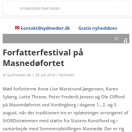
Lollands Bank
SYDMEDIER PARTNERE
✉
kontakt@sydmedier.dk
Gratis nyhedsbrev
Forfatterfestival på
Masnedøfortet
af
Sydmedier.dk
|
29. juli 2018
|
Nyheder
Mød forfatterne Anne Lise Marstrand-Jørgensen, Karen
Syberg, Lotte Thrane, Peter Frederik Jensen og Ole Clifford
på Masnedøfortet ved Vordingborg i dagene 1., 2. og 3.
august, når der traditionen tro er oplæsninger arrangeret af
StORDstrømmen med støtte fra Statens Kunstfond og i
samarbejde med Sommerudstillingen Masnedø. Der er rig