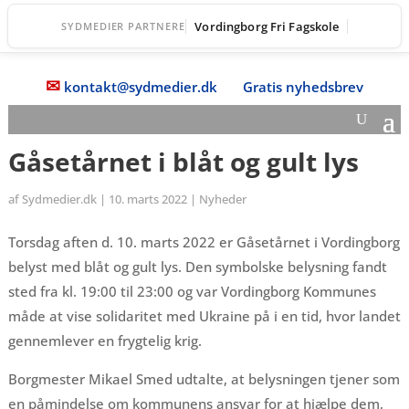
Vordingborg Fri Fagskole
SYDMEDIER PARTNERE
✉
kontakt@sydmedier.dk
Gratis nyhedsbrev
Gåsetårnet i blåt og gult lys
af
Sydmedier.dk
|
10. marts 2022
|
Nyheder
Torsdag aften d. 10. marts 2022 er Gåsetårnet i Vordingborg
belyst med blåt og gult lys. Den symbolske belysning fandt
sted fra kl. 19:00 til 23:00 og var Vordingborg Kommunes
måde at vise solidaritet med Ukraine på i en tid, hvor landet
gennemlever en frygtelig krig.
Borgmester Mikael Smed udtalte, at belysningen tjener som
en påmindelse om kommunens ansvar for at hjælpe dem,