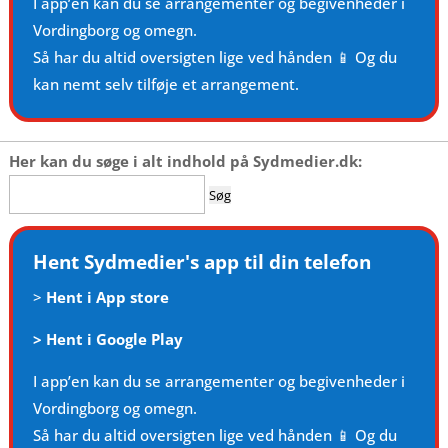
I app’en kan du se arrangementer og begivenheder i
Vordingborg og omegn.
Så har du altid oversigten lige ved hånden 📱 Og du
kan nemt selv tilføje et arrangement.
Her kan du søge i alt indhold på Sydmedier.dk:
Søg
efter:
Hent Sydmedier's app til din telefon
>
Hent i App store
>
Hent i Google Play
I app’en kan du se arrangementer og begivenheder i
Vordingborg og omegn.
Så har du altid oversigten lige ved hånden 📱 Og du