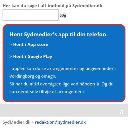
Her kan du søge i alt indhold på Sydmedier.dk:
Søg
efter:
Hent Sydmedier's app til din telefon
>
Hent i App store
>
Hent i Google Play
I app’en kan du se arrangementer og begivenheder i
Vordingborg og omegn.
Så har du altid oversigten lige ved hånden 📱 Og du
kan nemt selv tilføje et arrangement.
SydMedier.dk –
redaktion@sydmedier.dk