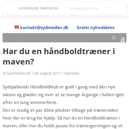
Fanefjord Torv
SYDMEDIER PARTNERE
✉
kontakt@sydmedier.dk
Gratis nyhedsbrev
Har du en håndboldtræner i
maven?
af
Sydmedier.dk
|
29. august 2017
|
Nyheder
Sydsjællands Håndboldklub er godt i gang med den nye
sæson og glæder sig over at se mange årgange i hallen igen
efter en lang sommerferie.
Der er stadig et par åbne pladser tilbage på trænersiden
hvor der er brug for hjælp. Så har du en håndboldtræner i
maven, eller har du holdt pause fra trænergerningen og vil