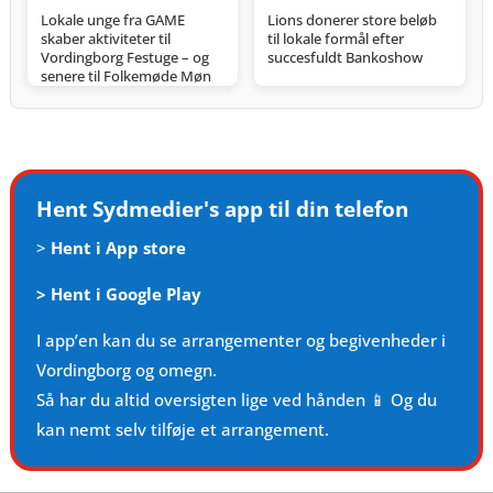
Lokale unge fra GAME
Lions donerer store beløb
skaber aktiviteter til
til lokale formål efter
Vordingborg Festuge – og
succesfuldt Bankoshow
senere til Folkemøde Møn
Hent Sydmedier's app til din telefon
>
Hent i App store
>
Hent i Google Play
I app’en kan du se arrangementer og begivenheder i
Vordingborg og omegn.
Så har du altid oversigten lige ved hånden 📱 Og du
kan nemt selv tilføje et arrangement.