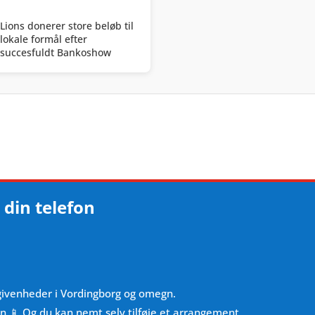
Lions donerer store beløb til
lokale formål efter
succesfuldt Bankoshow
 din telefon
givenheder i Vordingborg og omegn.
en 📱 Og du kan nemt selv tilføje et arrangement.