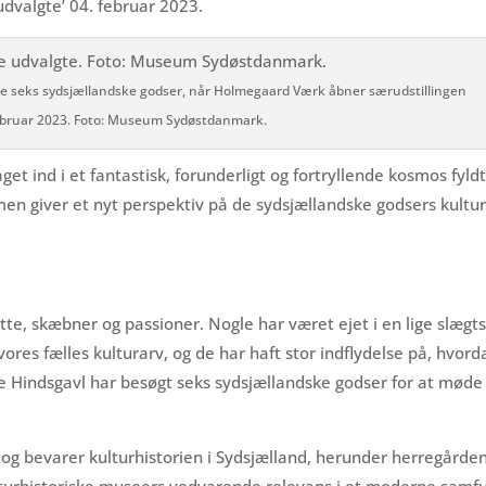
udvalgte’ 04. februar 2023.
 de seks sydsjællandske godser, når Holmegaard Værk åbner særudstillingen
 februar 2023. Foto: Museum Sydøstdanmark.
draget ind i et fantastisk, forunderligt og fortryllende kosmos f
ammen giver et nyt perspektiv på de sydsjællandske godsers kul
e, skæbner og passioner. Nogle har været ejet i en lige slæg
vores fælles kulturarv, og de har haft stor indflydelse på, hvo
se Hindsgavl har besøgt seks sydsjællandske godser for at møde 
 bevarer kulturhistorien i Sydsjælland, herunder herregårdene. 
lturhistoriske museers vedvarende relevans i et moderne samf