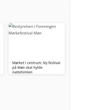
Mørket i centrum: Ny festival
på Møn skal hylde
nattehimlen