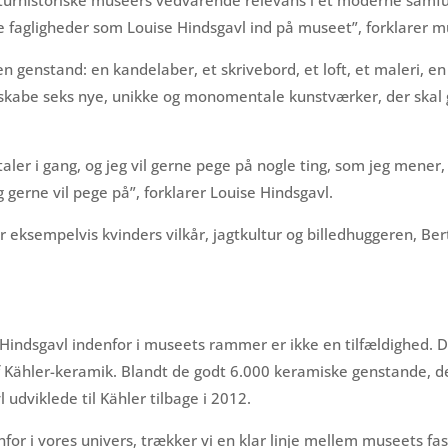
re fagligheder som Louise Hindsgavl ind på museet”, forklarer 
en genstand: en kandelaber, et skrivebord, et loft, et maleri, 
 skabe seks nye, unikke og monomentale kunstværker, der skal g
er i gang, og jeg vil gerne pege på nogle ting, som jeg mener, 
g gerne vil pege på”, forklarer Louise Hindsgavl.
r eksempelvis kvinders vilkår, jagtkultur og billedhuggeren, Ber
indsgavl indenfor i museets rammer er ikke en tilfældighed. D
 Kähler-keramik. Blandt de godt 6.000 keramiske genstande, der
 udviklede til Kähler tilbage i 2012.
nfor i vores univers, trækker vi en klar linje mellem museets fast