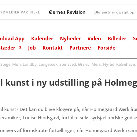
Øernes Revision
Bliv partner og støt op
SYDMEDIER PARTNERE
nload App
Kalender
Nyheder
Video
Billeder
S
stæder
Job
Kontakt
Partnere
Forside
ege, Møn, Lundby, Langebæk, Stensved, Ørslev, Mern, Nyråd, Kalvehave, 
il kunst i ny udstilling på Holm
til kunst? Det kan du blive klogere på, når Holmegaard Værk åbn
ramiker, Louise Hindsgavl, fortolke seks sydsjællandske godsers
nde univers af formskabte fortællinger, når Holmegaard Værk i 