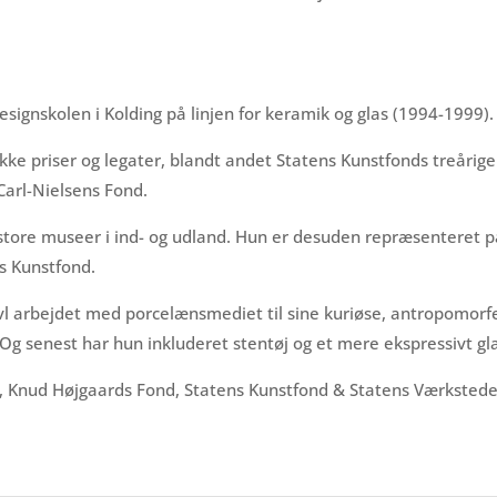
esignskolen i Kolding på linjen for keramik og glas (1994-1999).
e priser og legater, blandt andet Statens Kunstfonds treårige 
Carl-Nielsens Fond.
f store museer i ind- og udland. Hun er desuden repræsenteret 
s Kunstfond.
vl arbejdet med porcelænsmediet til sine kuriøse, antropomorf
Og senest har hun inkluderet stentøj og et mere ekspressivt gla
n, Knud Højgaards Fond, Statens Kunstfond & Statens Værksteder