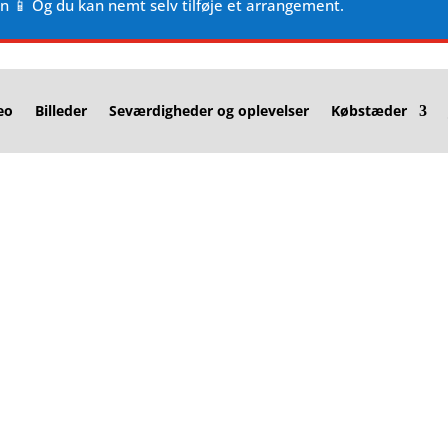
en 📱 Og du kan nemt selv tilføje et arrangement.
eo
Billeder
Seværdigheder og oplevelser
Købstæder
t