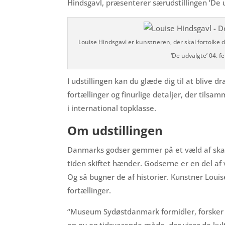
Hindsgavl, præsenterer særudstillingen ’De 
Louise Hindsgavl er kunstneren, der skal fortolke
‘De udvalgte’ 04.
I udstillingen kan du glæde dig til at blive 
fortællinger og finurlige detaljer, der tils
i international topklasse.
Om udstillingen
Danmarks godser gemmer på et væld af skatt
tiden skiftet hænder. Godserne er en del af 
Og så bugner de af historier. Kunstner Loui
fortællinger.
“Museum Sydøstdanmark formidler, forsker og
en ny og tidsvarende måde, der viser de ku