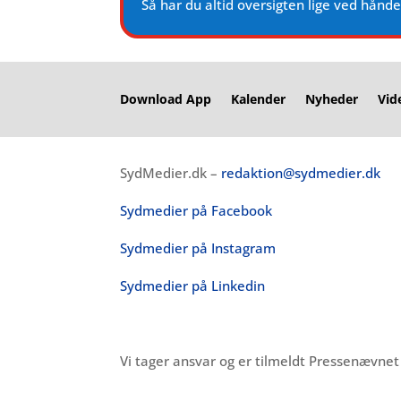
Så har du altid oversigten lige ved hånd
Download App
Kalender
Nyheder
Vid
SydMedier.dk –
redaktion@sydmedier.dk
Sydmedier på Facebook
Sydmedier på Instagram
Sydmedier på Linkedin
Vi tager ansvar og er tilmeldt Pressenævne