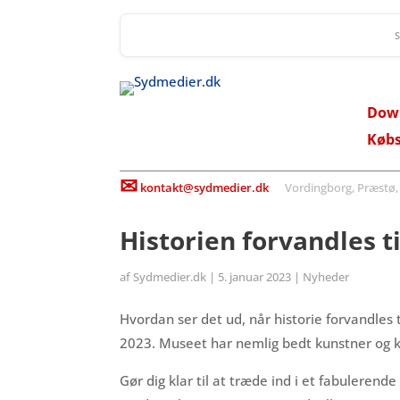
Dow
Køb
✉
kontakt@sydmedier.dk
Vordingborg, Præstø, St
Historien forvandles t
af
Sydmedier.dk
|
5. januar 2023
|
Nyheder
Hvordan ser det ud, når historie forvandles 
2023. Museet har nemlig bedt kunstner og ke
Gør dig klar til at træde ind i et fabulere