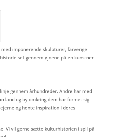
yldt med imponerende skulpturer, farverige
turhistorie set gennem øjnene på en kunstner
tslinje gennem århundreder. Andre har med
rdan land og by omkring dem har formet sig.
ejerne og hente inspiration i deres
Vi vil gerne sætte kulturhistorien i spil på
und.