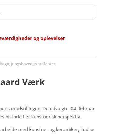
 →
eværdigheder og oplevelser
Bogø, Jungshoved, Nordfalster
egaard Værk
er særudstillingen ‘De udvalgte’ 04. februar
 historie i et kunstnerisk perspektiv.
samarbejde med kunstner og keramiker, Louise