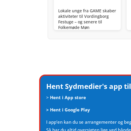
Lokale unge fra GAME skaber
aktiviteter til Vordingborg
Festuge – og senere til
Folkemøde Møn
Hent Sydmedier's app til
>
Hent i App store
>
Hent i Google Play
I app’en kan du se arrangementer og be
Så har du altid oversigten lige ved hånd