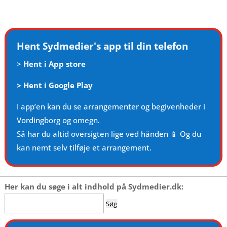
Hent Sydmedier's app til din telefon
>
Hent i App store
>
Hent i Google Play
I app’en kan du se arrangementer og begivenheder i
Vordingborg og omegn.
Så har du altid oversigten lige ved hånden 📱 Og du
kan nemt selv tilføje et arrangement.
Her kan du søge i alt indhold på Sydmedier.dk:
Søg
efter: