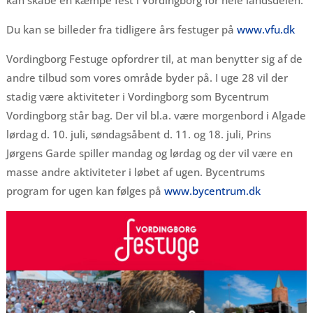
kan skabe en kæmpe fest i Vordingborg for hele landsdelen.
Du kan se billeder fra tidligere års festuger på
www.vfu.dk
Vordingborg Festuge opfordrer til, at man benytter sig af de
andre tilbud som vores område byder på. I uge 28 vil der
stadig være aktiviteter i Vordingborg som Bycentrum
Vordingborg står bag. Der vil bl.a. være morgenbord i Algade
lørdag d. 10. juli, søndagsåbent d. 11. og 18. juli, Prins
Jørgens Garde spiller mandag og lørdag og der vil være en
masse andre aktiviteter i løbet af ugen. Bycentrums
program for ugen kan følges på
www.bycentrum.dk