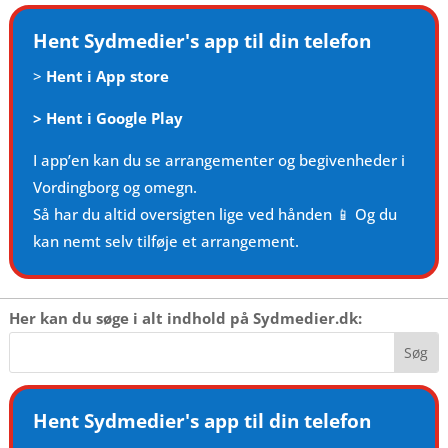
Hent Sydmedier's app til din telefon
>
Hent i App store
>
Hent i Google Play
I app’en kan du se arrangementer og begivenheder i
Vordingborg og omegn.
Så har du altid oversigten lige ved hånden 📱 Og du
kan nemt selv tilføje et arrangement.
Her kan du søge i alt indhold på Sydmedier.dk:
Hent Sydmedier's app til din telefon