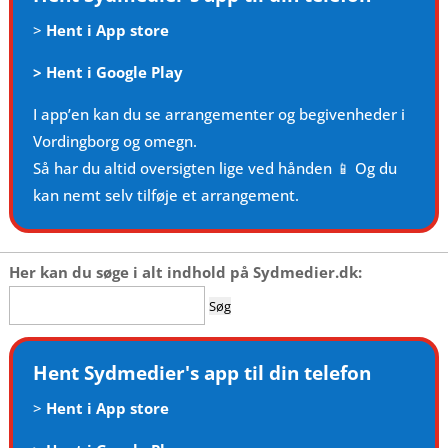
>
Hent i App store
>
Hent i Google Play
I app’en kan du se arrangementer og begivenheder i
Vordingborg og omegn.
Så har du altid oversigten lige ved hånden 📱 Og du
kan nemt selv tilføje et arrangement.
Her kan du søge i alt indhold på Sydmedier.dk:
Søg
efter:
Hent Sydmedier's app til din telefon
>
Hent i App store