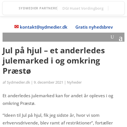
DGI Huset Vordingborg
SYDMEDIER PARTNERE
✉
kontakt@sydmedier.dk
Gratis nyhedsbrev
Jul på hjul – et anderledes
julemarked i og omkring
Præstø
af
Sydmedier.dk
|
9. december 2021
|
Nyheder
Et anderledes julemarked kan for andet år opleves i og
omkring Præstø.
“Ideen til Jul på hjul, fik jeg sidste år, hvor vi som
erhvervsdrivende, blev ramt af restriktioner”, fortæller