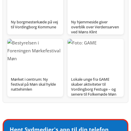
Ny borgmesterkæde på vej
Ny hjemmeside giver
til Vordingborg Kommune
overblik over Verdensarven
ved Møns Klint
Mørket i centrum: Ny
Lokale unge fra GAME
festival på Møn skal hylde
skaber aktiviteter til
nattehimlen
Vordingborg Festuge – og
senere til Folkemøde Møn
Hent Sydmedier's app til din telefon