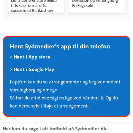
Lions donerer store beløb
Dimission på Vordingborg
til lokale formål efter
Fri Fagskole
succesfuldt Bankoshow
Hent Sydmedier's app til din telefon
>
Hent i App store
>
Hent i Google Play
I app’en kan du se arrangementer og begivenheder i
Vordingborg og omegn.
Så har du altid oversigten lige ved hånden 📱 Og du
kan nemt selv tilføje et arrangement.
Her kan du søge i alt indhold på Sydmedier.dk: