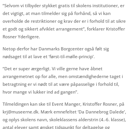
“Selvom vi tilbyder stykket gratis til skolens institutioner, er
det vigtigt, at man tilmelder sig på forhånd, så vi kan
overholde de restriktioner og krav der er i forhold til at sikre
et godt og sikkert afviklet arrangement”, forklarer Kristoffer
Rosner Yderligere.
Netop derfor har Danmarks Borgcenter også følt sig
nødsaget til at lave et ‘først-til-mølle-princip’.
“Det er super ærgerligt. Vi ville gerne have åbnet
arrangemetnet op for alle, men omstændighederne taget i
betragtning er vi nødt til at være påpasselige i forhold til,
hvor mange vi lukker ind ad gangen”.
Tilmeldingen kan ske til Event Manger, Kristoffer Rosner, på
krj@museerne.dk. Mærk emnefeltet ‘Da Dannebrog Dalede’,
og oplys skolens navn, skoleklassens alderstrin (4.-6. klasse),
antal elever samt ønsket tidspunkt for deltagelse og