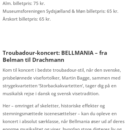
Alm. billetpris: 75 kr.
Museumsforeningen Sydsjælland & Møn billetpris: 65 kr.
Årskort billetpris: 65 kr.
Troubadour-koncert: BELLMANIA – fra
Belman til Drachmann
Kom til koncert i bedste troubadour-stil, når den svenske,
prisbelønnede visefortolker, Martin Bagge, sammen med
strygekvartetten ‘Storbackakvartetten’, tager dig på en
musikalsk rejse i dansk og svensk visetradition.
Her – omringet af skeletter, historiske effekter og
stemningsmættede iscenesættelser – kan du opleve en
koncert i absolut særklasse, når Bellmania øser ud af deres
enorme musikalitet og viser, hvordan store digteres liv og