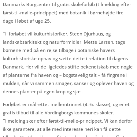
Danmarks Borgcenter til gratis skoleforløb (tilmelding efter
først-til-mølle-princippet) med botanik i børnehøjde fire
dage i løbet af uge 25.
Til forløbet vil kulturhistoriker, Steen Djurhuus, og
landskabsarkitekt og naturformidler, Mette Larsen, tage
børnene med på en rejse tilbage i botaniske havers
kulturhistoriske ophav og sætte dette i relation til dagens
Danmark. Her vil de ligeledes stifte bekendtskab med nogle
af planterne fra haven og – bogstavelig talt – få fingrene i
mulden, når vi sammen smager, sanser og oplever haven og
dennes planter på egen krop og sjæl.
Forløbet er målrettet mellemtrinnet (4.-6. klasse), og er et
gratis tilbud til alle Vordingborgs kommunes skoler.
Tilmelding sker efter først-til-mølle-princippet. Vi kan derfor
ikke garantere, at alle med interesse heri kan få dette