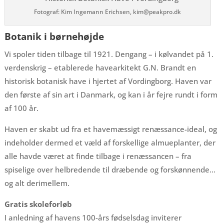
Fotograf: Kim Ingemann Erichsen, kim@peakpro.dk
Botanik i børnehøjde
Vi spoler tiden tilbage til 1921. Dengang – i kølvandet på 1.
verdenskrig – etablerede havearkitekt G.N. Brandt en
historisk botanisk have i hjertet af Vordingborg. Haven var
den første af sin art i Danmark, og kan i år fejre rundt i form
af 100 år.
Haven er skabt ud fra et havemæssigt renæssance-ideal, og
indeholder dermed et væld af forskellige almueplanter, der
alle havde været at finde tilbage i renæssancen – fra
spiselige over helbredende til dræbende og forskønnende…
og alt derimellem.
Gratis skoleforløb
I anledning af havens 100-års fødselsdag inviterer