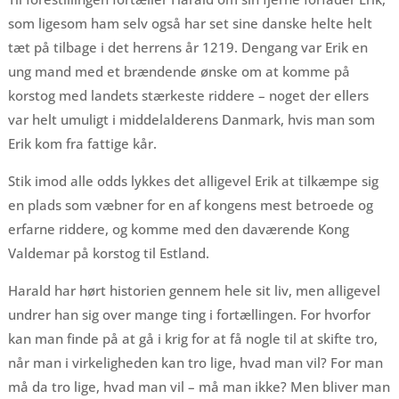
som ligesom ham selv også har set sine danske helte helt
tæt på tilbage i det herrens år 1219. Dengang var Erik en
ung mand med et brændende ønske om at komme på
korstog med landets stærkeste riddere – noget der ellers
var helt umuligt i middelalderens Danmark, hvis man som
Erik kom fra fattige kår.
Stik imod alle odds lykkes det alligevel Erik at tilkæmpe sig
en plads som væbner for en af kongens mest betroede og
erfarne riddere, og komme med den daværende Kong
Valdemar på korstog til Estland.
Harald har hørt historien gennem hele sit liv, men alligevel
undrer han sig over mange ting i fortællingen. For hvorfor
kan man finde på at gå i krig for at få nogle til at skifte tro,
når man i virkeligheden kan tro lige, hvad man vil? For man
må da tro lige, hvad man vil – må man ikke? Men bliver man