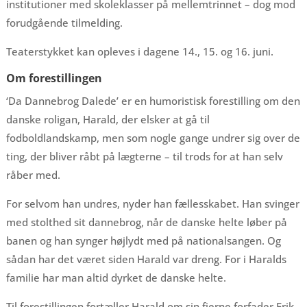
institutioner med skoleklasser på mellemtrinnet – dog mod
forudgående tilmelding.
Teaterstykket kan opleves i dagene 14., 15. og 16. juni.
Om forestillingen
‘Da Dannebrog Dalede’ er en humoristisk forestilling om den
danske roligan, Harald, der elsker at gå til
fodboldlandskamp, men som nogle gange undrer sig over de
ting, der bliver råbt på lægterne – til trods for at han selv
råber med.
For selvom han undres, nyder han fællesskabet. Han svinger
med stolthed sit dannebrog, når de danske helte løber på
banen og han synger højlydt med på nationalsangen. Og
sådan har det været siden Harald var dreng. For i Haralds
familie har man altid dyrket de danske helte.
Til forestillingen fortæller Harald om sin fjerne forfader Erik,