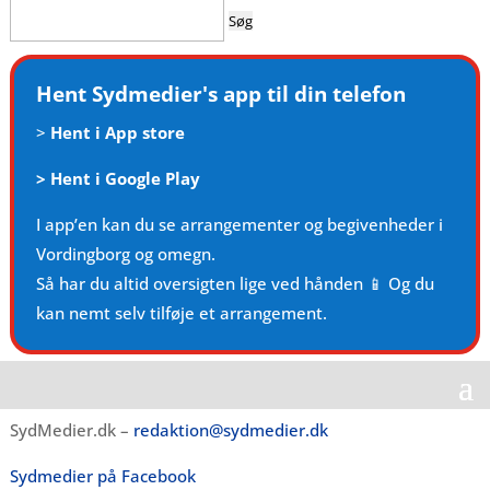
Søg
efter:
Hent Sydmedier's app til din telefon
>
Hent i App store
>
Hent i Google Play
I app’en kan du se arrangementer og begivenheder i
Vordingborg og omegn.
Så har du altid oversigten lige ved hånden 📱 Og du
kan nemt selv tilføje et arrangement.
SydMedier.dk –
redaktion@sydmedier.dk
Sydmedier på Facebook