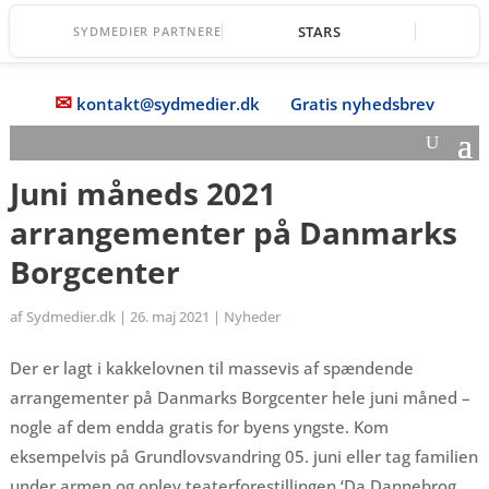
STARS
SYDMEDIER PARTNERE
✉
kontakt@sydmedier.dk
Gratis nyhedsbrev
Juni måneds 2021
arrangementer på Danmarks
Borgcenter
af
Sydmedier.dk
|
26. maj 2021
|
Nyheder
Der er lagt i kakkelovnen til massevis af spændende
arrangementer på Danmarks Borgcenter hele juni måned –
nogle af dem endda gratis for byens yngste. Kom
eksempelvis på Grundlovsvandring 05. juni eller tag familien
under armen og oplev teaterforestillingen ‘Da Dannebrog