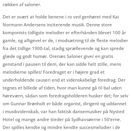
rækken af saloner.
Det er svært at holde benene i ro ved genhøret med Kai
Normann Andersens inciterende musik. Denne store
komponists tidligste melodier er efterhånden blevet 100 år
gamle, og alligevel er de, i modsætning til de fleste melodier
fra det tidlige 1900-tal, stadig sprællevende og kan sprede
glæde og godt humør. Orenæs Saloner giver en gratis
genstand i pausen til dem, der kan sidde helt stille, mens
melodierne spilles! Foredraget er i højere grad et
underholdende causeri end et videnskabeligt foredrag. Der
tegnes et billede af tiden, hvor man kunne gå til bal uden
høreværn, sådan som foredragsholderen husker det; for selv
om Gunnar Brønholt er både organist, dirigent og uddannet
i musikvidenskab, var han faktisk dansemusiker på Nysted
Hotel og mange andre steder på Sydhavsøerne i 50’erne.
Der spilles kendte og mindre kendte succesmelodier i de