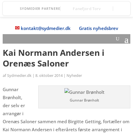
Vordingborg Fri Fagskole
SYDMEDIER PARTNERE
✉
kontakt@sydmedier.dk
Gratis nyhedsbrev
Kai Normann Andersen i
Orenæs Saloner
af
Sydmedier.dk
|
8. oktober 2014
|
Nyheder
Gunnar
Brønholt,
Gunnar Brønholt
der selv er
arrangør i
Orenæs Saloner sammen med Birgitte Getting, fortæller om
Kai Normann Andersen i efterårets første arrangement i