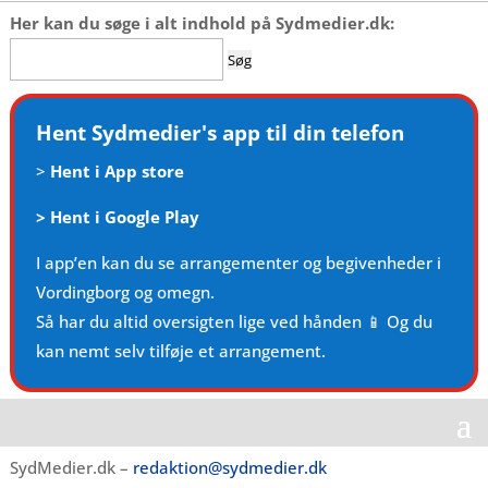
Her kan du søge i alt indhold på Sydmedier.dk:
Søg
efter:
Hent Sydmedier's app til din telefon
>
Hent i App store
>
Hent i Google Play
I app’en kan du se arrangementer og begivenheder i
Vordingborg og omegn.
Så har du altid oversigten lige ved hånden 📱 Og du
kan nemt selv tilføje et arrangement.
SydMedier.dk –
redaktion@sydmedier.dk