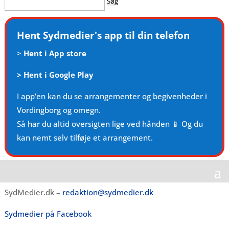
efter:
Hent Sydmedier's app til din telefon
>
Hent i App store
>
Hent i Google Play
I app’en kan du se arrangementer og begivenheder i
Vordingborg og omegn.
Så har du altid oversigten lige ved hånden 📱 Og du
kan nemt selv tilføje et arrangement.
SydMedier.dk –
redaktion@sydmedier.dk
Sydmedier på Facebook