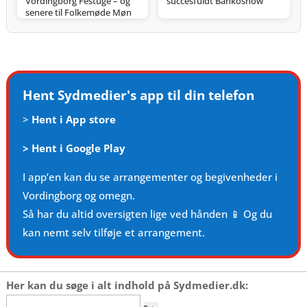
Vordingborg Festuge – og
succesfuldt Bankoshow
senere til Folkemøde Møn
Hent Sydmedier's app til din telefon
>
Hent i App store
>
Hent i Google Play
I app’en kan du se arrangementer og begivenheder i
Vordingborg og omegn.
Så har du altid oversigten lige ved hånden 📱 Og du
kan nemt selv tilføje et arrangement.
Her kan du søge i alt indhold på Sydmedier.dk:
Søg