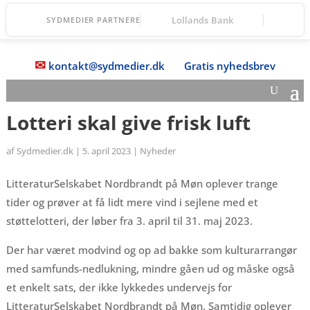
Fanefjord Torv
SYDMEDIER PARTNERE
✉
kontakt@sydmedier.dk
Gratis nyhedsbrev
Lotteri skal give frisk luft
af
Sydmedier.dk
|
5. april 2023
|
Nyheder
LitteraturSelskabet Nordbrandt på Møn oplever trange
tider og prøver at få lidt mere vind i sejlene med et
støttelotteri, der løber fra 3. april til 31. maj 2023.
Der har været modvind og op ad bakke som kulturarrangør
med samfunds-nedlukning, mindre gåen ud og måske også
et enkelt sats, der ikke lykkedes undervejs for
LitteraturSelskabet Nordbrandt på Møn. Samtidig oplever