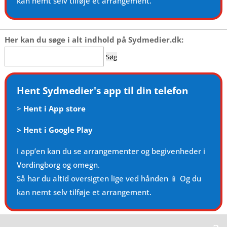
kan nemt selv tilføje et arrangement.
Her kan du søge i alt indhold på Sydmedier.dk:
Søg
efter:
Hent Sydmedier's app til din telefon
>
Hent i App store
>
Hent i Google Play
I app’en kan du se arrangementer og begivenheder i
Vordingborg og omegn.
Så har du altid oversigten lige ved hånden 📱 Og du
kan nemt selv tilføje et arrangement.