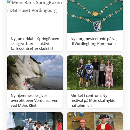
Ny Juniorklub i SpringBoxen
Ny borgmesterkæde på vej
skal give børn et aktivt
til Vordingborg Kommune
fællesskab efter skoletid
Ny hjemmeside giver
Mørket i centrum: Ny
overblik over Verdensarven
festival på Møn skal hylde
ved Møns Klint
nattehimlen