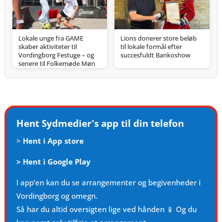
Lokale unge fra GAME
Lions donerer store beløb
skaber aktiviteter til
til lokale formål efter
Vordingborg Festuge – og
succesfuldt Bankoshow
senere til Folkemøde Møn
Hent Sydmedier's app til din telefon
>
Hent i App store
>
Hent i Google Play
I app’en kan du se arrangementer og begivenheder i
Vordingborg og omegn.
Så har du altid oversigten lige ved hånden 📱 Og du