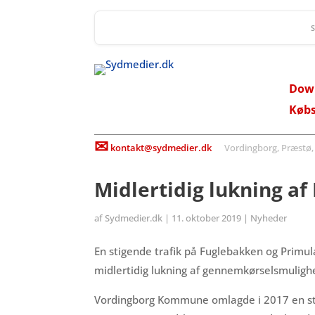
Dow
Køb
✉
kontakt@sydmedier.dk
Vordingborg, Præstø, St
Midlertidig lukning a
af
Sydmedier.dk
|
11. oktober 2019
|
Nyheder
En stigende trafik på Fuglebakken og Primu
midlertidig lukning af gennemkørselsmuligh
Vordingborg Kommune omlagde i 2017 en stræ