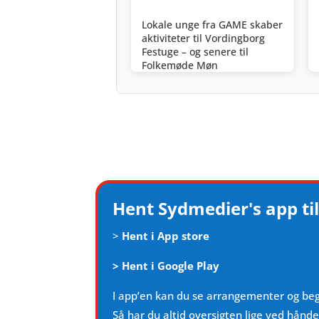
Lokale unge fra GAME skaber
aktiviteter til Vordingborg
Festuge – og senere til
Folkemøde Møn
Hent Sydmedier's app til
>
Hent i App store
>
Hent i Google Play
I app’en kan du se arrangementer og be
Så har du altid oversigten lige ved hånd