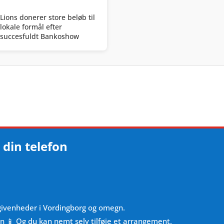
Lions donerer store beløb til
lokale formål efter
succesfuldt Bankoshow
 din telefon
givenheder i Vordingborg og omegn.
en 📱 Og du kan nemt selv tilføje et arrangement.