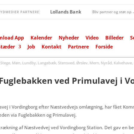
DGI Huset Vordingborg
Bliv partner og støt op
SYDMEDIER PARTNERE
nload App
Kalender
Nyheder
Video
Billeder
S
stæder
Job
Kontakt
Partnere
Forside
ege, Møn, Lundby, Langebæk, Stensved, Ørslev, Mern, Nyråd, Kalvehave, 
f Fuglebakken ved Primulavej i V
lavej i Vordingborg efter Næstvedvejs omlægning, har fået Komm
eden via Fuglebakken og Primulavej.
kning af Næstvedvej ved Vordingborg Station. Det gav en bedr