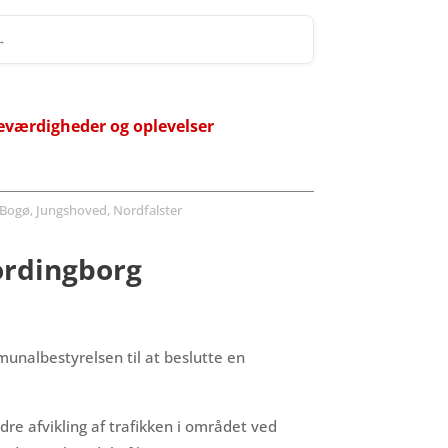
 →
eværdigheder og oplevelser
Bogø, Jungshoved, Nordfalster
ordingborg
unalbestyrelsen til at beslutte en
e afvikling af trafikken i området ved