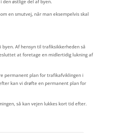
 den østlige del af byen.
 som en smutvej, når man eksempelvis skal
i byen. Af hensyn til trafiksikkerheden så
besluttet at foretage en midlertidig lukning af
re permanent plan for trafikafviklingen i
efter kan vi drøfte en permanent plan for
ngen, så kan vejen lukkes kort tid efter.