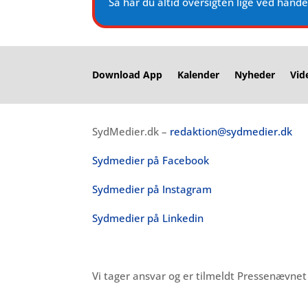
Så har du altid oversigten lige ved hånd
Download App
Kalender
Nyheder
Vid
SydMedier.dk –
redaktion@sydmedier.dk
Sydmedier på Facebook
Sydmedier på Instagram
Sydmedier på Linkedin
Vi tager ansvar og er tilmeldt Pressenævne