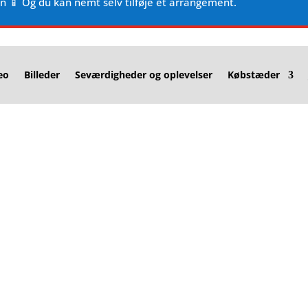
en 📱 Og du kan nemt selv tilføje et arrangement.
eo
Billeder
Seværdigheder og oplevelser
Købstæder
t