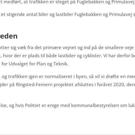
 medført, at trafikken er steget på Fuglebakken og Primulavej i
et stigende antal biler og lastbiler Fuglebakken og Primulavej
heden
ytter sig væk fra det primære vejnet og ind på de smallere veje 
, hvor der er plads til både lastbiler og cyklister. Vi har derfor 
for Udvalget for Plan og Teknik.
og trafikken igen er normaliseret i byen, så vil vi drøfte en me
jder på Ringsted-Femern projektet afsluttes i foråret 2020, der
lse, og hvis Politiet er enige med kommunalbestyrelsen om lukni