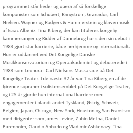
programmet står lieder og opera af så forskellige
komponister som Schubert, Rangström, Granados, Carl
Nielsen, Wagner og Rodgers & Hammerstein og klavermusik
af Isaac Albéniz. Tina Kiberg, der kan tituleres kongelig
kammersanger og Ridder af Dannebrog har siden sin debut i
1983 gjort stor karrierie, både herhjemme og internationalt.
Hun er uddannet ved Det Kongelige Danske
Musikkonservatorium og Operaakademiet og debuterede i
1983 som Leonora i Carl Nielsens Maskarade på Det
Kongelige Teater. I de næste 32 år var Tina Kiberg en af de
førende sopraner i solistensemblet på Det Kongelige Teater,
og i 25 år gjorde hun international karriere med
engagementer i blandt andet Tyskland, Østrig, Schweiz,
Belgien, Japan, Chicago, New York, Houston og San Fransisco
med dirigenter som James Levine, Zubin Metha, Daniel
Barenboim, Claudio Abbado og Vladimir Ashkenazy. Tina