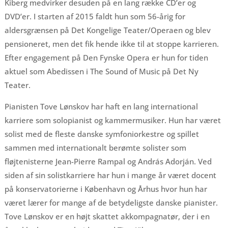
Kiberg medvirker desuden på en lang række CD’er og
DVD’er. I starten af 2015 faldt hun som 56-årig for
aldersgrænsen på Det Kongelige Teater/Operaen og blev
pensioneret, men det fik hende ikke til at stoppe karrieren.
Efter engagement på Den Fynske Opera er hun for tiden
aktuel som Abedissen i The Sound of Music på Det Ny
Teater.
Pianisten Tove Lønskov har haft en lang international
karriere som solopianist og kammermusiker. Hun har været
solist med de fleste danske symfoniorkestre og spillet
sammen med internationalt berømte solister som
fløjtenisterne Jean-Pierre Rampal og András Adorján. Ved
siden af sin solistkarriere har hun i mange år været docent
på konservatorierne i København og Århus hvor hun har
været lærer for mange af de betydeligste danske pianister.
Tove Lønskov er en højt skattet akkompagnatør, der i en