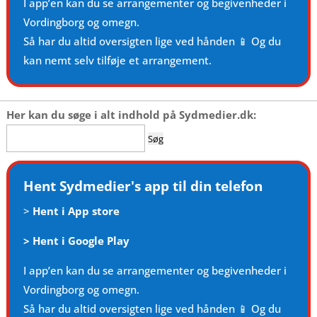
I app’en kan du se arrangementer og begivenheder i
Vordingborg og omegn.
Så har du altid oversigten lige ved hånden 📱 Og du
kan nemt selv tilføje et arrangement.
Her kan du søge i alt indhold på Sydmedier.dk:
Søg
efter:
Hent Sydmedier's app til din telefon
>
Hent i App store
>
Hent i Google Play
I app’en kan du se arrangementer og begivenheder i
Vordingborg og omegn.
Så har du altid oversigten lige ved hånden 📱 Og du