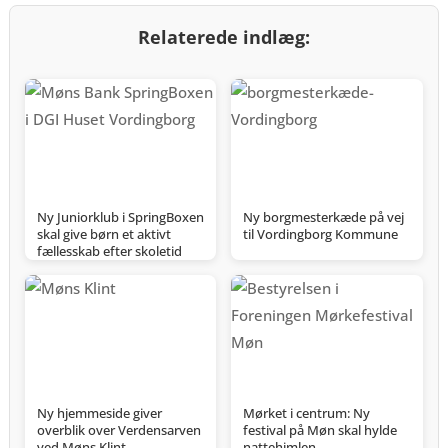
Relaterede indlæg:
Ny Juniorklub i SpringBoxen
Ny borgmesterkæde på vej
skal give børn et aktivt
til Vordingborg Kommune
fællesskab efter skoletid
Ny hjemmeside giver
Mørket i centrum: Ny
overblik over Verdensarven
festival på Møn skal hylde
ved Møns Klint
nattehimlen