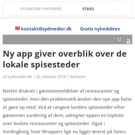
STARS
SYDMEDIER PARTNERE
✉
kontakt@sydmedier.dk
Gratis nyhedsbrev
Ny app giver overblik over de
lokale spisesteder
af
Sydmedier.dk
|
30. oktober 2018
|
Nyheder
Nettet drukner i gæsteanmeldelser af restauranter og
spisesteder, men dén problematik ønsker den nye app Eatie
at gøre op med. Ved at rangere landets spisesteder efter
gæsternes vurdering af dem, udregner appen en topliste
over bedste restauranter og spisesteder. Også i
Vordingborg, hvor Wrappers lige nu ligger øverst på listen.