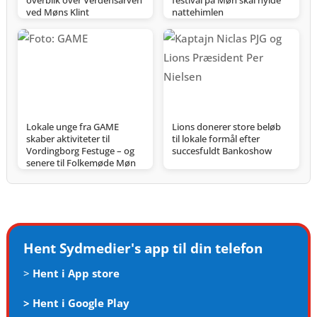
overblik over Verdensarven
festival på Møn skal hylde
ved Møns Klint
nattehimlen
Lokale unge fra GAME
Lions donerer store beløb
skaber aktiviteter til
til lokale formål efter
Vordingborg Festuge – og
succesfuldt Bankoshow
senere til Folkemøde Møn
Hent Sydmedier's app til din telefon
>
Hent i App store
>
Hent i Google Play