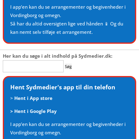
I app’en kan du se arrangementer og begivenheder i
Vordingborg og omegn.
Så har du altid oversigten lige ved hånden 📱 Og du
kan nemt selv tilføje et arrangement.
Her kan du søge i alt indhold på Sydmedier.dk:
Søg
efter:
Hent Sydmedier's app til din telefon
>
Hent i App store
>
Hent i Google Play
I app’en kan du se arrangementer og begivenheder i
Vordingborg og omegn.