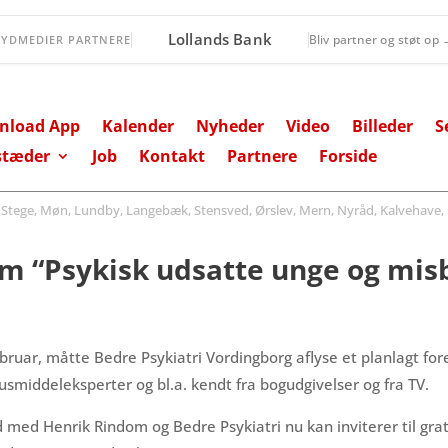
Øernes Revision
Bliv partner og støt op
SYDMEDIER PARTNERE
nload App
Kalender
Nyheder
Video
Billeder
S
stæder
Job
Kontakt
Partnere
Forside
ege, Møn, Lundby, Langebæk, Stensved, Ørslev, Mern, Nyråd, Kalvehave, 
om “Psykisk udsatte unge og mis
bruar, måtte Bedre Psykiatri Vordingborg aflyse et planlagt fo
smiddeleksperter og bl.a. kendt fra bogudgivelser og fra TV.
d med Henrik Rindom og Bedre Psykiatri nu kan inviterer til gra