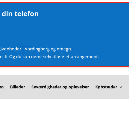
 din telefon
givenheder i Vordingborg og omegn.
en 📱 Og du kan nemt selv tilføje et arrangement.
eo
Billeder
Seværdigheder og oplevelser
Købstæder