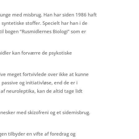
or unge med misbrug. Han har siden 1986 haft
yntetiske stoffer. Specielt har han i de
til bogen ”Rusmidlernes Biologi” som er
midler kan forværre de psykotiske
ive meget fortvivlede over ikke at kunne
passive og initiativløse, end de er i
af neuroleptika, kan de altid tage lidt
nnesker med skizofreni og et sidemisbrug.
en tilbyder en vifte af foredrag og