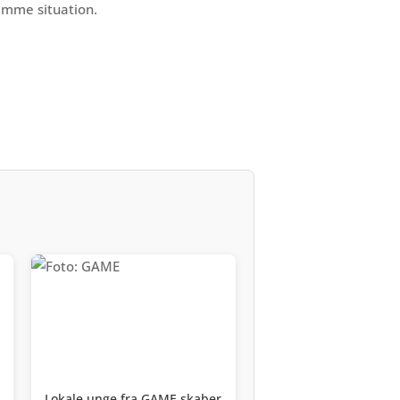
amme situation.
Lokale unge fra GAME skaber