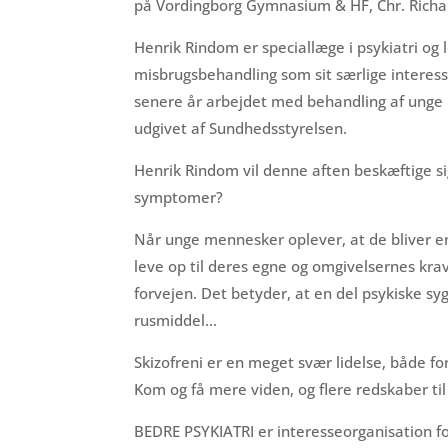
på Vordingborg Gymnasium & HF, Chr. Richar
Henrik Rindom er speciallæge i psykiatri og
misbrugsbehandling som sit særlige interesse
senere år arbejdet med behandling af unge mi
udgivet af Sundhedsstyrelsen.
Henrik Rindom vil denne aften beskæftige si
symptomer?
Når unge mennesker oplever, at de bliver en
leve op til deres egne og omgivelsernes krav 
forvejen. Det betyder, at en del psykiske syg
rusmiddel…
Skizofreni er en meget svær lidelse, både f
Kom og få mere viden, og flere redskaber til
BEDRE PSYKIATRI er interesseorganisation for