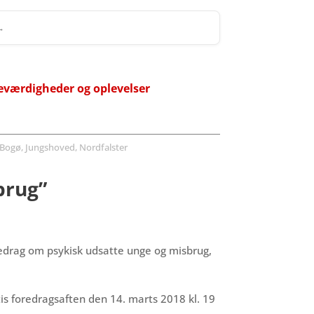
 →
eværdigheder og oplevelser
Bogø, Jungshoved, Nordfalster
brug”
redrag om psykisk udsatte unge og misbrug,
tis foredragsaften den 14. marts 2018 kl. 19