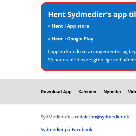
Hent Sydmedier's app til
>
Hent i App store
>
Hent i Google Play
I app’en kan du se arrangementer og be
Så har du altid oversigten lige ved hånd
Download App
Kalender
Nyheder
Vid
SydMedier.dk –
redaktion@sydmedier.dk
Sydmedier på Facebook