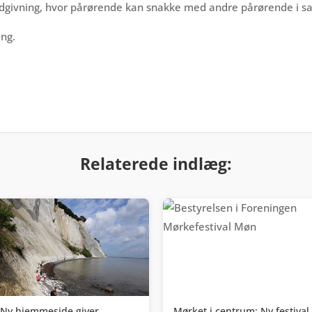
dgivning, hvor pårørende kan snakke med andre pårørende i s
ing.
Relaterede indlæg:
Ny hjemmeside giver
Mørket i centrum: Ny festival