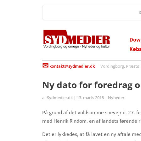
Dow
Køb
✉
kontakt@sydmedier.dk
Vordingborg, Præstø, St
Ny dato for foredrag 
af
Sydmedier.dk
|
13. marts 2018
|
Nyheder
På grund af det voldsomme snevejr d. 27. fe
med Henrik Rindom, en af landets førende ru
Det er lykkedes, at få lavet en ny aftale me