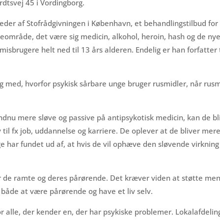
dtsvej 45 i Vordingborg.
 leder af Stofrådgivningen i København, et behandlingstilbud f
område, det være sig medicin, alkohol, heroin, hash og de nye s
sbrugere helt ned til 13 års alderen. Endelig er han forfatter 
g med, hvorfor psykisk sårbare unge bruger rusmidler, når rus
dnu mere sløve og passive på antipsykotisk medicin, kan de bl
til fx job, uddannelse og karriere. De oplever at de bliver mere 
e har fundet ud af, at hvis de vil ophæve den sløvende virkning 
or de ramte og deres pårørende. Det kræver viden at støtte me
 både at være pårørende og have et liv selv.
 alle, der kender en, der har psykiske problemer. Lokalafdeling