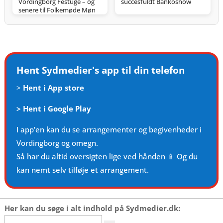
Vordingborg Festuge – og
succesfuldt Bankoshow
senere til Folkemøde Møn
Hent Sydmedier's app til din telefon
>
Hent i App store
>
Hent i Google Play
I app’en kan du se arrangementer og begivenheder i
Vordingborg og omegn.
Så har du altid oversigten lige ved hånden 📱 Og du
kan nemt selv tilføje et arrangement.
Her kan du søge i alt indhold på Sydmedier.dk:
Søg