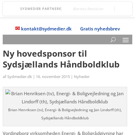
Vordingborg Fri Fagskole
SYDMEDIER PARTNERE
✉
kontakt@sydmedier.dk
Gratis nyhedsbrev
Ny hovedsponsor til
Sydsjællands Håndboldklub
af
Sydmedier.dk
|
16. november 2015
|
Nyheder
Brian Henriksen (tv), Energi- & Boligvejledning og Jan Lindorff (th),
Sydsjællands Håndboldklub
Vordingborg virksomheden Energi- & Boligrådgivning har