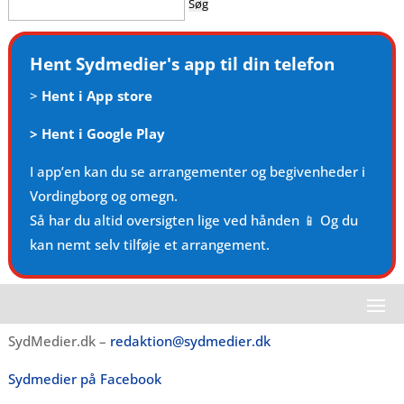
efter:
Hent Sydmedier's app til din telefon
>
Hent i App store
>
Hent i Google Play
I app’en kan du se arrangementer og begivenheder i
Vordingborg og omegn.
Så har du altid oversigten lige ved hånden 📱 Og du
kan nemt selv tilføje et arrangement.
SydMedier.dk –
redaktion@sydmedier.dk
Sydmedier på Facebook