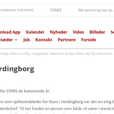
Øernes Revision
Bliv partner og støt op
SYDMEDIER PARTNERE
nload App
Kalender
Nyheder
Video
Billeder
S
stæder
Job
Kontakt
Partnere
Forside
ege, Møn, Lundby, Langebæk, Stensved, Ørslev, Mern, Nyråd, Kalvehave, 
ordingborg
en for STARS de kommende år.
ngen som spillestedsleder for Stars i Vordingborg var det en en
tedschef. ”Vi har fundet en person som både vil være i stand t