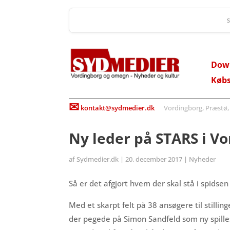
Dow
Køb
✉
kontakt@sydmedier.dk
Vordingborg, Præstø, St
Ny leder på STARS i V
af
Sydmedier.dk
|
20. december 2017
|
Nyheder
Så er det afgjort hvem der skal stå i spids
Med et skarpt felt på 38 ansøgere til stilli
der pegede på Simon Sandfeld som ny spilles