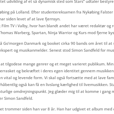
ttet udvikling af et så dynamisk sted som Stars” udtaler besty
øbing på Lolland. Efter studentereksamen fra Nykøbing Falster
har siden levet af at lave fjernsyn.
k Film TV i Valby, hvor han blandt andet har været redaktør og
homas Warberg, Spartan, Ninja Warrior og Kurs mod fjerne kys
 Go’morgen Danmark og booket cirka 90 bands om året til at sp
spert og musikanmelder. Senest stod Simon Sandfeld for mus
til at tilgodese mange genrer og et meget varieret publikum. Min
verrasket og bekræftet i deres egen identitet gennem musikken.
n vital og levende form. Vi skal også fortsætte med at lave fam
åbentlig også kan få en livslang kærlighed til livemusikken. S
aturlige omdrejningspunkt. Jeg glæder mig til at komme i gang
ler Simon Sandfeld.
illet trommer siden han var 8 år. Han har udgivet et album me