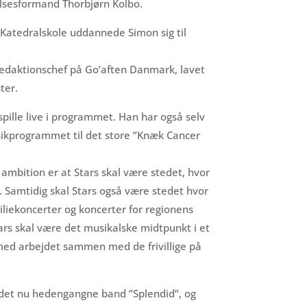
relsesformand Thorbjørn Kolbo.
 Katedralskole uddannede Simon sig til
 redaktionschef på Go’aften Danmark, lavet
ter.
ille live i programmet. Han har også selv
ikprogrammet til det store ”Knæk Cancer
 ambition er at Stars skal være stedet, hvor
 Samtidig skal Stars også være stedet hvor
iliekoncerter og koncerter for regionens
tars skal være det musikalske midtpunkt i et
 med arbejdet sammen med de frivillige på
d det nu hedengangne band ”Splendid”, og