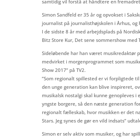
samtidig vil forstå at håndtere en fremadre
Simon Sandfeld er 35 år og opvokset i Saksk
journalist på journalisthøjskolen i Århus, og 
I de sidste 8 år med arbejdsplads på Nordis
Bitz Store Kur, Det sene sommershow med T
Sideløbende har han været musikredaktør på
medvirket i morgenprogrammet som musikek
Show 2017” på TV2.
”Som regionalt spillested er vi forpligtede 
den unge generation kan blive inspireret, o
musikalsk nostalgi skal kunne genopleves i e
yngste borgere, så den næste generation forh
regionalt fælleskab, hvor musikken er det n
Stars. Jeg synes de gør en vild indsats” udta
Simon er selv aktiv som musiker, og har sp