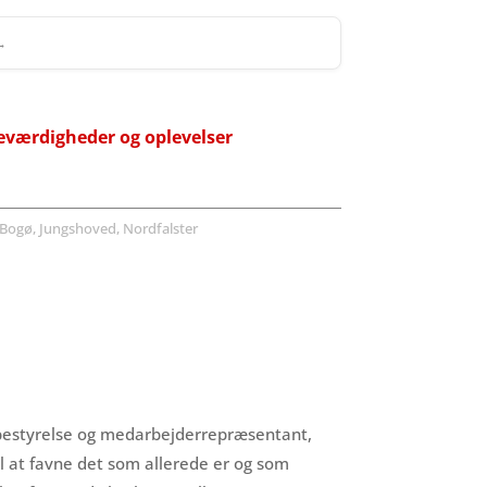
 →
eværdigheder og oplevelser
Bogø, Jungshoved, Nordfalster
ig bestyrelse og medarbejderrepræsentant,
il at favne det som allerede er og som