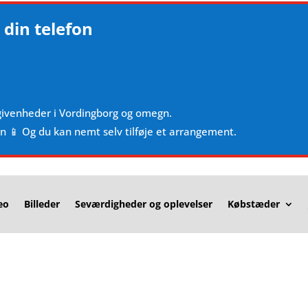
 din telefon
givenheder i Vordingborg og omegn.
en 📱 Og du kan nemt selv tilføje et arrangement.
eo
Billeder
Seværdigheder og oplevelser
Købstæder