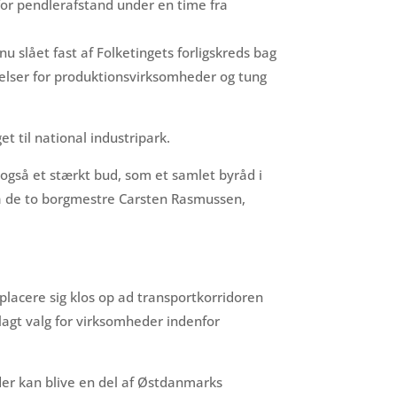
nfor pendlerafstand under en time fra
u slået fast af Folketingets forligskreds bag
elser for produktionsvirksomheder og tung
 til national industripark.
 også et stærkt bud, som et samlet byråd i
a de to borgmestre Carsten Rasmussen,
placere sig klos op ad transportkorridoren
lagt valg for virksomheder indenfor
der kan blive en del af Østdanmarks