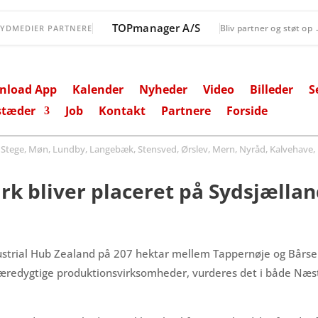
TOPmanager A/S
Bliv partner og støt op
SYDMEDIER PARTNERE
nload App
Kalender
Nyheder
Video
Billeder
S
stæder
Job
Kontakt
Partnere
Forside
ege, Møn, Lundby, Langebæk, Stensved, Ørslev, Mern, Nyråd, Kalvehave, 
rk bliver placeret på Sydsjælla
Industrial Hub Zealand på 207 hektar mellem Tappernøje og Bårse
 bæredygtige produktionsvirksomheder, vurderes det i både Næ