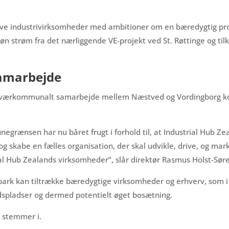
give industrivirksomheder med ambitioner om en bæredygtig pro
n strøm fra det nærliggende VE-projekt ved St. Røttinge og tilko
amarbejde
kt tværkommunalt samarbejde mellem Næstved og Vordingborg 
rænsen har nu båret frugt i forhold til, at Industrial Hub Zea
e og skabe en fælles organisation, der skal udvikle, drive, og m
ial Hub Zealands virksomheder”, slår direktør Rasmus Holst-Sør
park kan tiltrække bæredygtige virksomheder og erhverv, som i
ejdspladser og dermed potentielt øget bosætning.
, stemmer i.