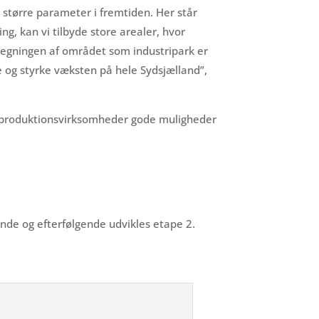
 større parameter i fremtiden. Her står
g, kan vi tilbyde store arealer, hvor
pegningen af området som industripark er
 og styrke væksten på hele Sydsjælland”,
re produktionsvirksomheder gode muligheder
ende og efterfølgende udvikles etape 2.