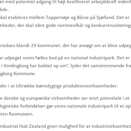
ret med potentiel adgang til højt kvalificeret arbejdskraft inde
åde.
skal etableres mellem Tappernøje og Bårse på Sjælland. Det er n
mheder, der skal sikre gode rammevilkår og konkurrencebeting
skredsen blandt 29 kommuner, der har ansøgt om at blive udpeget
ar udpeget vores fælles bud på en national industripark. Det er
i Vordingborg har bakket op om”, lyder det samstemmende fr
ngborg Kommune.
der i at tiltrække bæredygtige produktionsvirksomheder.
e danske og europæiske virksomheder ser stort potentiale i at 
istiske forbindelser gør vores nationale industripark til et op
rsten Rasmussen.
Industrial Hub Zealand giver mulighed for at industrivirksomhe