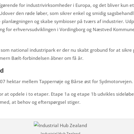
gørende for industrivirksomheder i Europa, og det bliver kun et
Udover den røde løber, som sikrer enkel og smidig sagsbehandlin
 planlægningen og skabe symbioser på tværs af industrier. Ud
ing for erhvervsudviklingen i Vordingborg og Næstved Kommune
som national industripark er der nu skabt grobund for at sik
 Femern Bælt-forbindelsen åbner om få år.
nd
207 hektar mellem Tappernøje og Bårse øst for Sydmotorvejen.
r at opdele i to etaper. Etape 1a og etape 1b udvikles sideløb
med, at behov og efterspørgsel stiger.
Industrial Hub Zealand