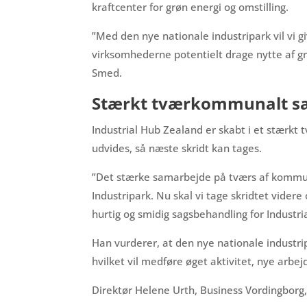
kraftcenter for grøn energi og omstilling.
”Med den nye nationale industripark vil vi 
virksomhederne potentielt drage nytte af grø
Smed.
Stærkt tværkommunalt s
Industrial Hub Zealand er skabt i et stær
udvides, så næste skridt kan tages.
”Det stærke samarbejde på tværs af kommuneg
Industripark. Nu skal vi tage skridtet vider
hurtig og smidig sagsbehandling for Industr
Han vurderer, at den nye nationale industri
hvilket vil medføre øget aktivitet, nye arb
Direktør Helene Urth, Business Vordingborg