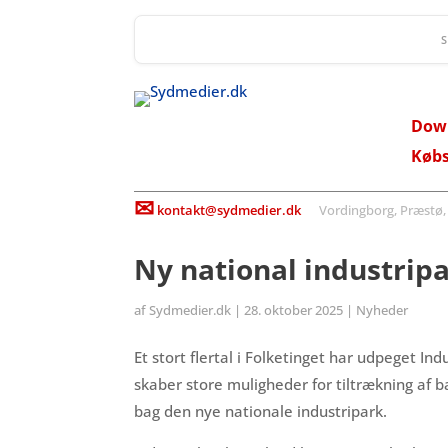
Dow
Køb
✉
kontakt@sydmedier.dk
Vordingborg, Præstø, St
Ny national industripa
af
Sydmedier.dk
|
28. oktober 2025
|
Nyheder
Et stort flertal i Folketinget har udpeget 
skaber store muligheder for tiltrækning af
bag den nye nationale industripark.