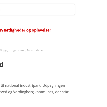
 →
eværdigheder og oplevelser
Bogø, Jungshoved, Nordfalster
nd
 til national industripark. Udpegningen
stved og Vordingborg kommuner, der står