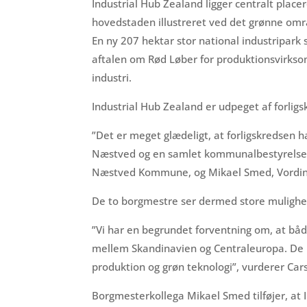
Industrial Hub Zealand ligger centralt place
hovedstaden illustreret ved det grønne omr
En ny 207 hektar stor national industripark 
aftalen om Rød Løber for produktionsvirkso
industri.
Industrial Hub Zealand er udpeget af forlig
”Det er meget glædeligt, at forligskredsen h
Næstved og en samlet kommunalbestyrelse 
Næstved Kommune, og Mikael Smed, Vordi
De to borgmestre ser dermed store mulighe
”Vi har en begrundet forventning om, at båd
mellem Skandinavien og Centraleuropa. De log
produktion og grøn teknologi”, vurderer Ca
Borgmesterkollega Mikael Smed tilføjer, at 