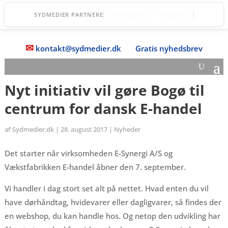
Fanefjord Torv
SYDMEDIER PARTNERE
✉
kontakt@sydmedier.dk
Gratis nyhedsbrev
Nyt initiativ vil gøre Bogø til
centrum for dansk E-handel
af
Sydmedier.dk
|
28. august 2017
|
Nyheder
Det starter når virksomheden E-Synergi A/S og
Vækstfabrikken E-handel åbner den 7. september.
Vi handler i dag stort set alt på nettet. Hvad enten du vil
have dørhåndtag, hvidevarer eller dagligvarer, så findes der
en webshop, du kan handle hos. Og netop den udvikling har