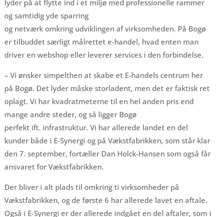
lyder på at flytte ind i et miljø med professionelle rammer
og samtidig yde sparring
og netværk omkring udviklingen af virksomheden. På Bogø
er tilbuddet særligt målrettet e-handel, hvad enten man
driver en webshop eller leverer services i den forbindelse.
– Vi ønsker simpelthen at skabe et E-handels centrum her
på Bogø. Det lyder måske storladent, men det er faktisk ret
oplagt. Vi har kvadratmeterne til en hel anden pris end
mange andre steder, og så ligger Bogø
perfekt ift. infrastruktur. Vi har allerede landet en del
kunder både i E-Synergi og på Vækstfabrikken, som står klar
den 7. september, fortæller Dan Holck-Hansen som også får
ansvaret for Vækstfabrikken.
Der bliver i alt plads til omkring ti virksomheder på
Vækstfabrikken, og de første 6 har allerede lavet en aftale.
Også i E-Synergi er der allerede indgået en del aftaler, som i