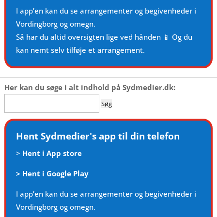
I app’en kan du se arrangementer og begivenheder i
Vordingborg og omegn.
Så har du altid oversigten lige ved hånden 📱 Og du
kan nemt selv tilføje et arrangement.
Her kan du søge i alt indhold på Sydmedier.dk:
Søg
efter:
Hent Sydmedier's app til din telefon
>
Hent i App store
>
Hent i Google Play
I app’en kan du se arrangementer og begivenheder i
Vordingborg og omegn.