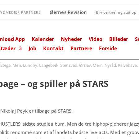
Øernes Revision
Bliv partner og støt op
SYDMEDIER PARTNERE
nload App
Kalender
Nyheder
Video
Billeder
S
stæder
Job
Kontakt
Partnere
Forside
ege, Møn, Lundby, Langebæk, Stensved, Ørslev, Mern, Nyråd, Kalvehave, 
bage – og spiller på STARS
Nikolaj Peyk er tilbage på STARS!
T HUSTLERS’ sidste studiealbum. Men de tre hiphop-pionerer Jazzy
solidt renommé som et af landets bedste live-acts. Med et groo