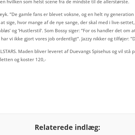
en hvilken som helst scene fra de mindste til de allerstørste.
eyk. ”De gamle fans er blevet voksne, og en helt ny generation
gt at sige, hvor mange af de nye sange, der skal med i live-settet
Håbløs’ og ’Hustlerstil’. Som Bossy siger: ”For os handler det om 
i ikke gjort vores job ordentligt”. Jazzy nikker og tilføjer: ”D
LSTARS. Maden bliver leveret af Duevangs Spisehus og vil stå p
lletten og koster 120,-
Relaterede indlæg: