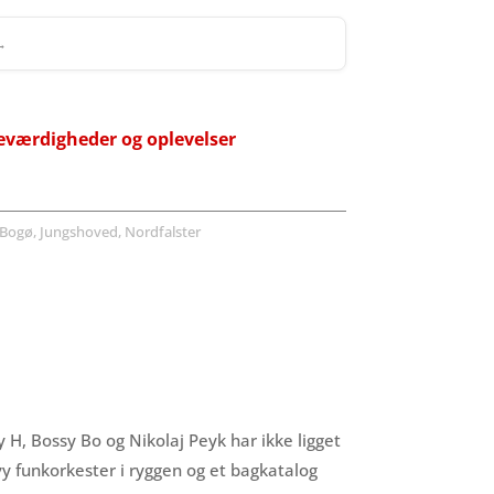
 →
eværdigheder og oplevelser
Bogø, Jungshoved, Nordfalster
 H, Bossy Bo og Nikolaj Peyk har ikke ligget
vy funkorkester i ryggen og et bagkatalog