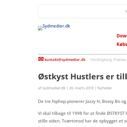
Dow
Køb
✉
kontakt@sydmedier.dk
Vordingborg, Præstø, St
Østkyst Hustlers er til
af
Sydmedier.dk
|
20. marts 2018
|
Nyheder
De tre hiphop-pionerer Jazzy H, Bossy Bo og 
Vi skal tilbage til 1998 for at finde ØSTKYS
stille siden. Tværtimod har de opbygget et 