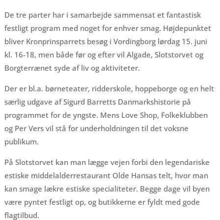
De tre parter har i samarbejde sammensat et fantastisk
festligt program med noget for enhver smag. Højdepunktet
bliver Kronprinsparrets besøg i Vordingborg lørdag 15. juni
kl. 16-18, men både før og efter vil Algade, Slotstorvet og
Borgterrænet syde af liv og aktiviteter.
Der er bl.a. børneteater, ridderskole, hoppeborge og en helt
særlig udgave af Sigurd Barretts Danmarkshistorie på
programmet for de yngste. Mens Love Shop, Folkeklubben
og Per Vers vil stå for underholdningen til det voksne
publikum.
På Slotstorvet kan man lægge vejen forbi den legendariske
estiske middelalderrestaurant Olde Hansas telt, hvor man
kan smage lækre estiske specialiteter. Begge dage vil byen
være pyntet festligt op, og butikkerne er fyldt med gode
flagtilbud.