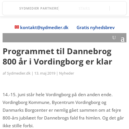
TOPmanager A/S
SYDMEDIER PARTNERE
✉
kontakt@sydmedier.dk
Gratis nyhedsbrev
Programmet til Dannebrog
800 år i Vordingborg er klar
af
Sydmedier.dk
|
13. maj 2019
|
Nyheder
14.-15. juni står hele Vordingborg på den anden ende.
Vordingborg Kommune, Bycentrum Vordingborg og
Danmarks Borgcenter er nemlig gået sammen om at fejre
800-års jubilæet for Dannebrogs fald fra himlen. Og det går
ikke stille forbi.