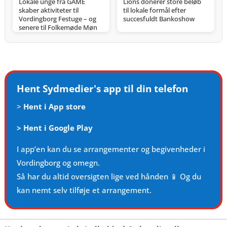
Lokale unge fra GAME
Lions donerer store beløb
skaber aktiviteter til
til lokale formål efter
Vordingborg Festuge – og
succesfuldt Bankoshow
senere til Folkemøde Møn
Hent Sydmedier's app til din telefon
>
Hent i App store
>
Hent i Google Play
I app’en kan du se arrangementer og begivenheder i
Vordingborg og omegn.
Så har du altid oversigten lige ved hånden 📱 Og du
kan nemt selv tilføje et arrangement.