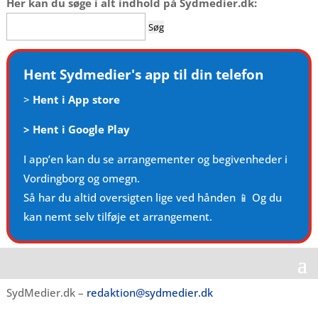
Her kan du søge i alt indhold på Sydmedier.dk:
Søg
efter:
Hent Sydmedier's app til din telefon
>
Hent i App store
>
Hent i Google Play
I app’en kan du se arrangementer og begivenheder i
Vordingborg og omegn.
Så har du altid oversigten lige ved hånden 📱 Og du
kan nemt selv tilføje et arrangement.
SydMedier.dk –
redaktion@sydmedier.dk