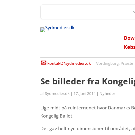
Dow
Køb
✉
kontakt@sydmedier.dk
Vordingborg, Præstø, St
Se billeder fra Kongel
af
Sydmedier.dk
|
17. juni 2014
|
Nyheder
Lige midt på ruinterrænet hvor Danmarks Bor
Kongelig Ballet.
Det gav helt nye dimensioner til området, at 