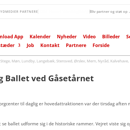
Lollands Bank
Bliv partner og støt op
SYDMEDIER PARTNERE
nload App
Kalender
Nyheder
Video
Billeder
S
stæder
Job
Kontakt
Partnere
Forside
ege, Møn, Lundby, Langebæk, Stensved, Ørslev, Mern, Nyråd, Kalvehave, 
ig Ballet ved Gåsetårnet
gcenter til daglig er hovedattraktionen var der tirsdag aften
se ballet udforme sig i de historiske rammer. Vejret viste sig o