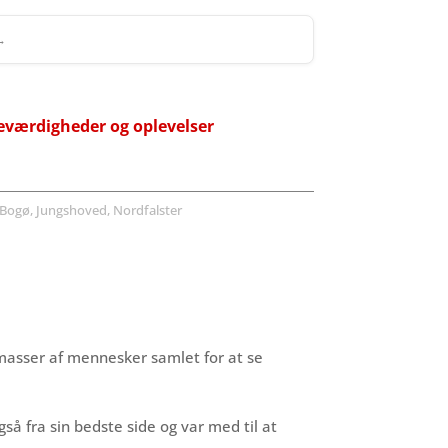
 →
eværdigheder og oplevelser
Bogø, Jungshoved, Nordfalster
 masser af mennesker samlet for at se
gså fra sin bedste side og var med til at