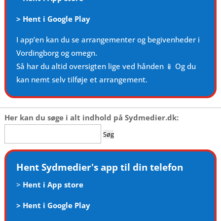
>
Hent i Google Play
I app’en kan du se arrangementer og begivenheder i
Vordingborg og omegn.
Så har du altid oversigten lige ved hånden 📱 Og du
kan nemt selv tilføje et arrangement.
Her kan du søge i alt indhold på Sydmedier.dk:
Søg
efter:
Hent Sydmedier's app til din telefon
>
Hent i App store
>
Hent i Google Play