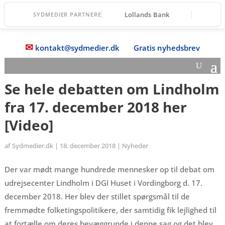
Lollands Bank
SYDMEDIER PARTNERE
✉
kontakt@sydmedier.dk
Gratis nyhedsbrev
Se hele debatten om Lindholm
fra 17. december 2018 her
[Video]
af
Sydmedier.dk
|
18. december 2018
|
Nyheder
Der var mødt mange hundrede mennesker op til debat om
udrejsecenter Lindholm i DGI Huset i Vordingborg d. 17.
december 2018. Her blev der stillet spørgsmål til de
fremmødte folketingspolitikere, der samtidig fik lejlighed til
at fortælle om deres bevæggrunde i denne sag og det blev