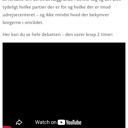
tydeligt hvilke partier der er for og hvilke der er imod
udrejsecenteret – og ikke mindst hvad der bekymrer
borgerne i området.
Her kan du se hele debatten – den varer knap 2 timer: