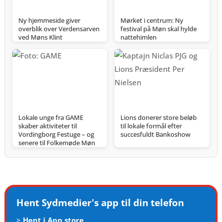
Ny hjemmeside giver
Mørket i centrum: Ny
overblik over Verdensarven
festival på Møn skal hylde
ved Møns Klint
nattehimlen
Lokale unge fra GAME
Lions donerer store beløb
skaber aktiviteter til
til lokale formål efter
Vordingborg Festuge – og
succesfuldt Bankoshow
senere til Folkemøde Møn
Hent Sydmedier's app til din telefon
>
Hent i App store