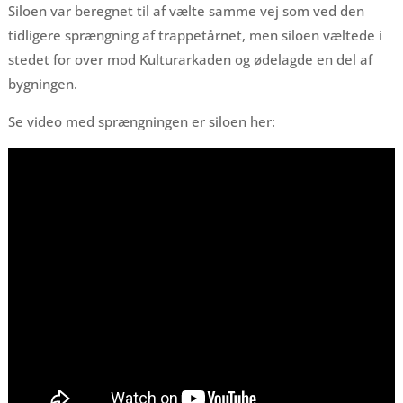
Siloen var beregnet til af vælte samme vej som ved den
tidligere sprængning af trappetårnet, men siloen væltede i
stedet for over mod Kulturarkaden og ødelagde en del af
bygningen.
Se video med sprængningen er siloen her: