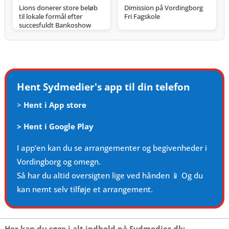
Lions donerer store beløb
Dimission på Vordingborg
til lokale formål efter
Fri Fagskole
succesfuldt Bankoshow
Hent Sydmedier's app til din telefon
>
Hent i App store
>
Hent i Google Play
I app’en kan du se arrangementer og begivenheder i
Vordingborg og omegn.
Så har du altid oversigten lige ved hånden 📱 Og du
kan nemt selv tilføje et arrangement.
Her kan du søge i alt indhold på Sydmedier.dk: