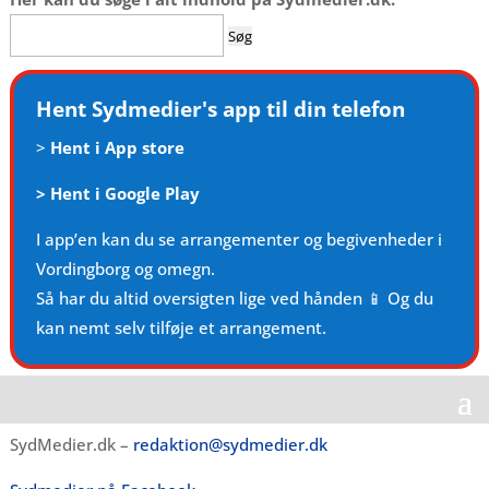
Søg
efter:
Hent Sydmedier's app til din telefon
>
Hent i App store
>
Hent i Google Play
I app’en kan du se arrangementer og begivenheder i
Vordingborg og omegn.
Så har du altid oversigten lige ved hånden 📱 Og du
kan nemt selv tilføje et arrangement.
SydMedier.dk –
redaktion@sydmedier.dk