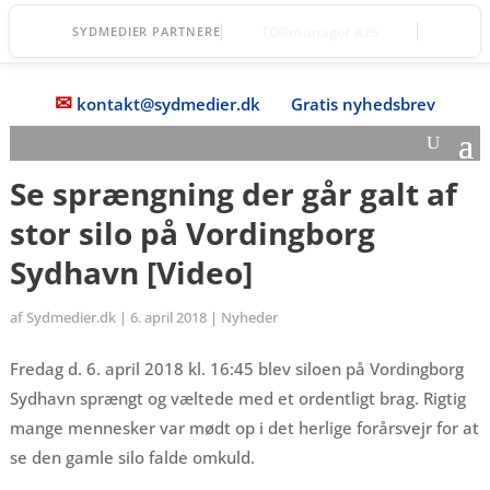
TOPmanager A/S
SYDMEDIER PARTNERE
✉
kontakt@sydmedier.dk
Gratis nyhedsbrev
Se sprængning der går galt af
stor silo på Vordingborg
Sydhavn [Video]
af
Sydmedier.dk
|
6. april 2018
|
Nyheder
Fredag d. 6. april 2018 kl. 16:45 blev siloen på Vordingborg
Sydhavn sprængt og væltede med et ordentligt brag. Rigtig
mange mennesker var mødt op i det herlige forårsvejr for at
se den gamle silo falde omkuld.