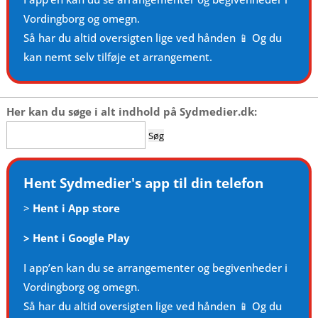
Vordingborg og omegn.
Så har du altid oversigten lige ved hånden 📱 Og du
kan nemt selv tilføje et arrangement.
Her kan du søge i alt indhold på Sydmedier.dk:
Søg
efter:
Hent Sydmedier's app til din telefon
>
Hent i App store
>
Hent i Google Play
I app’en kan du se arrangementer og begivenheder i
Vordingborg og omegn.
Så har du altid oversigten lige ved hånden 📱 Og du