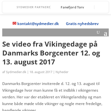
Fanefjord Torv
SYDMEDIER PARTNERE
✉
kontakt@sydmedier.dk
Gratis nyhedsbrev
Se video fra Vikingedage på
Danmarks Borgcenter 12. og
13. august 2017
af
Sydmedier.dk
|
18. august 2017
|
Nyheder
Danmarks Borgcenter inviterede d. 12. og 13. august til
Vikingedage hvor man kunne få et indblik i vikingernes
verden. Her var der etableret en Vikingelandsby og man
kunne både møde vilde vikinger og nogle mere fredelige,
handlende vikinger.