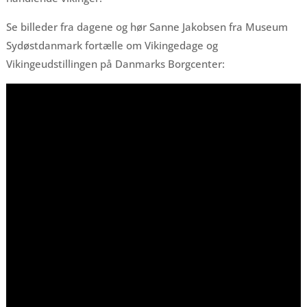
Se billeder fra dagene og hør Sanne Jakobsen fra Museum
Sydøstdanmark fortælle om Vikingedage og
Vikingeudstillingen på Danmarks Borgcenter: