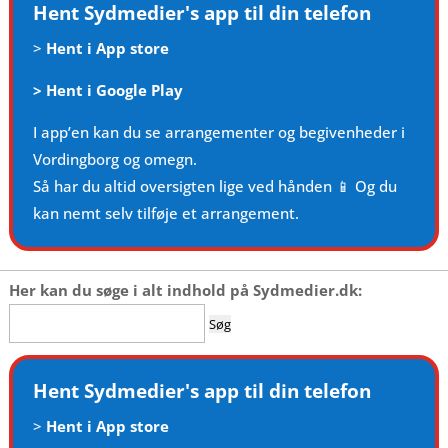
Hent Sydmedier's app til din telefon
>
Hent i App store
>
Hent i Google Play
I app’en kan du se arrangementer og begivenheder i
Vordingborg og omegn.
Så har du altid oversigten lige ved hånden 📱 Og du
kan nemt selv tilføje et arrangement.
Her kan du søge i alt indhold på Sydmedier.dk:
Søg
efter:
Hent Sydmedier's app til din telefon
>
Hent i App store