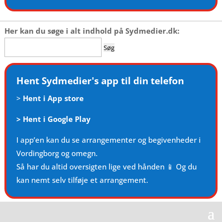
Her kan du søge i alt indhold på Sydmedier.dk:
Søg
efter:
Hent Sydmedier's app til din telefon
>
Hent i App store
>
Hent i Google Play
I app’en kan du se arrangementer og begivenheder i
Vordingborg og omegn.
Så har du altid oversigten lige ved hånden 📱 Og du
kan nemt selv tilføje et arrangement.