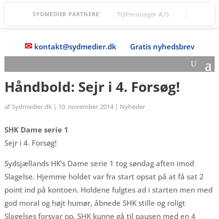
TOPmanager A/S
SYDMEDIER PARTNERE
✉
kontakt@sydmedier.dk
Gratis nyhedsbrev
Håndbold: Sejr i 4. Forsøg!
af
Sydmedier.dk
|
10. november 2014
|
Nyheder
SHK Dame serie 1
Sejr i 4. Forsøg!
Sydsjællands HK’s Dame serie 1 tog søndag aften imod
Slagelse. Hjemme holdet var fra start opsat på at få sat 2
point ind på kontoen. Holdene fulgtes ad i starten men med
god moral og højt humør, åbnede SHK stille og roligt
Slagelses forsvar op. SHK kunne gå til pausen med en 4