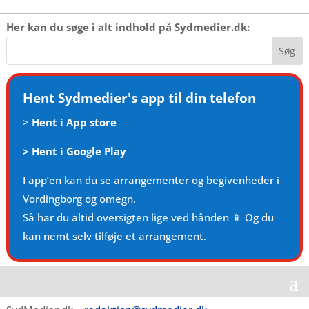
Her kan du søge i alt indhold på Sydmedier.dk:
Hent Sydmedier's app til din telefon
>
Hent i App store
>
Hent i Google Play
I app’en kan du se arrangementer og begivenheder i
Vordingborg og omegn.
Så har du altid oversigten lige ved hånden 📱 Og du
kan nemt selv tilføje et arrangement.