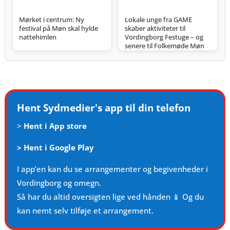
Mørket i centrum: Ny
Lokale unge fra GAME
festival på Møn skal hylde
skaber aktiviteter til
nattehimlen
Vordingborg Festuge – og
senere til Folkemøde Møn
Hent Sydmedier's app til din telefon
>
Hent i App store
>
Hent i Google Play
I app’en kan du se arrangementer og begivenheder i
Vordingborg og omegn.
Så har du altid oversigten lige ved hånden 📱 Og du
kan nemt selv tilføje et arrangement.