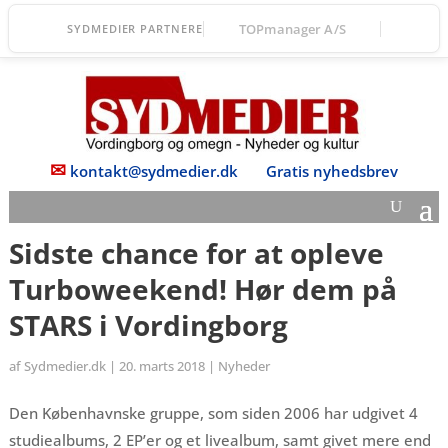
TOPmanager A/S
SYDMEDIER PARTNERE
✉
kontakt@sydmedier.dk
Gratis nyhedsbrev
Sidste chance for at opleve
Turboweekend! Hør dem på
STARS i Vordingborg
af
Sydmedier.dk
|
20. marts 2018
|
Nyheder
Den Københavnske gruppe, som siden 2006 har udgivet 4
studiealbums, 2 EP’er og et livealbum, samt givet mere end