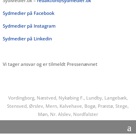
SydMedier.dk –
redaktion@sydmedier.dk
Sydmedier på Facebook
Sydmedier på Instagram
Sydmedier på Linkedin
Vi tager ansvar og er tilmeldt Pressenævnet
Vordingborg, Næstved, Nykøbing F., Lundby, Langebæk,
Stensved, Ørslev, Mern, Kalvehave, Bogø, Præstø, Stege,
Møn, Nr. Alslev, Nordfalster