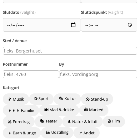
Slutdato
(valgfrit)
Sluttidspunkt
(valgfrit)
Sted / Venue
Postnummer
By
Kategori
⚽ Sport
🎭 Kultur
🎵 Musik
🎤 Stand-up
🍽️ Mad & drikke
🛍️ Marked
👨‍👩‍👧 Familie
🎭 Teater
🎬 Film
🎤 Foredrag
🌲 Natur & friluft
🖼️ Udstilling
👦 Børn & unge
📌 Andet