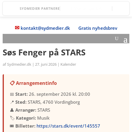
Øernes Revision
SYDMEDIER PARTNERE
✉
kontakt@sydmedier.dk
Gratis nyhedsbrev
Søs Fenger på STARS
af
Sydmedier.dk
|
27. juni 2026
|
Kalender
📋 Arrangementinfo
📅
Start:
26. september 2026 kl. 20:00
📍
Sted:
STARS, 4760 Vordingborg
👤
Arrangør:
STARS
🏷️
Kategori:
Musik
🎟️
Billetter:
https://stars.dk/event/145557