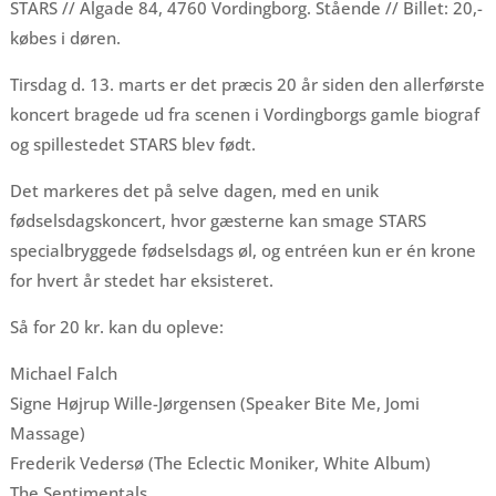
STARS // Algade 84, 4760 Vordingborg. Stående // Billet: 20,-
købes i døren.
Tirsdag d. 13. marts er det præcis 20 år siden den allerførste
koncert bragede ud fra scenen i Vordingborgs gamle biograf
og spillestedet STARS blev født.
Det markeres det på selve dagen, med en unik
fødselsdagskoncert, hvor gæsterne kan smage STARS
specialbryggede fødselsdags øl, og entréen kun er én krone
for hvert år stedet har eksisteret.
Så for 20 kr. kan du opleve:
Michael Falch
Signe Højrup Wille-Jørgensen (Speaker Bite Me, Jomi
Massage)
Frederik Vedersø (The Eclectic Moniker, White Album)
The Sentimentals