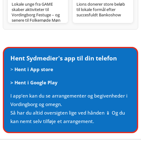
Lokale unge fra GAME
Lions donerer store beløb
skaber aktiviteter til
til lokale formål efter
Vordingborg Festuge – og
succesfuldt Bankoshow
senere til Folkemøde Møn
Hent Sydmedier's app til din telefon
>
Hent i App store
>
Hent i Google Play
I app’en kan du se arrangementer og begivenheder i
Vordingborg og omegn.
Så har du altid oversigten lige ved hånden 📱 Og du
kan nemt selv tilføje et arrangement.