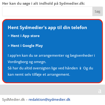
Her kan du søge i alt indhold på Sydmedier.dk:
Hent Sydmedier's app til din telefon
>
Hent i App store
>
Hent i Google Play
I app’en kan du se arrangementer og begivenheder i
Vordingborg og omegn.
Så har du altid oversigten lige ved hånden 📱 Og du
kan nemt selv tilføje et arrangement.
SydMedier.dk –
redaktion@sydmedier.dk