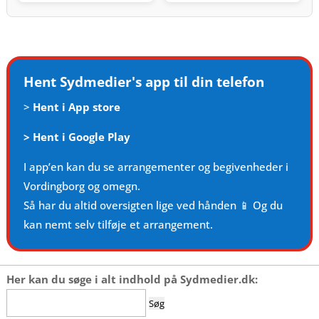
Hent Sydmedier's app til din telefon
>
Hent i App store
>
Hent i Google Play
I app’en kan du se arrangementer og begivenheder i
Vordingborg og omegn.
Så har du altid oversigten lige ved hånden 📱 Og du
kan nemt selv tilføje et arrangement.
Her kan du søge i alt indhold på Sydmedier.dk:
Søg
efter: