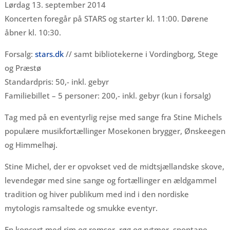
Lørdag 13. september 2014
Koncerten foregår på STARS og starter kl. 11:00. Dørene
åbner kl. 10:30.
Forsalg:
stars.dk
// samt bibliotekerne i Vordingborg, Stege
og Præstø
Standardpris: 50,- inkl. gebyr
Familiebillet – 5 personer: 200,- inkl. gebyr (kun i forsalg)
Tag med på en eventyrlig rejse med sange fra Stine Michels
populære musikfortællinger Mosekonen brygger, Ønskeegen
og Himmelhøj.
Stine Michel, der er opvokset ved de midtsjællandske skove,
levendegør med sine sange og fortællinger en ældgammel
tradition og hiver publikum med ind i den nordiske
mytologis ramsaltede og smukke eventyr.
En koncert med rim og remser, røg og rytmer, spontane