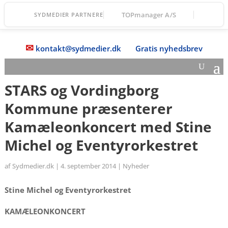
TOPmanager A/S
SYDMEDIER PARTNERE
✉
kontakt@sydmedier.dk
Gratis nyhedsbrev
STARS og Vordingborg
Kommune præsenterer
Kamæleonkoncert med Stine
Michel og Eventyrorkestret
af
Sydmedier.dk
|
4. september 2014
|
Nyheder
Stine Michel og Eventyrorkestret
KAMÆLEONKONCERT