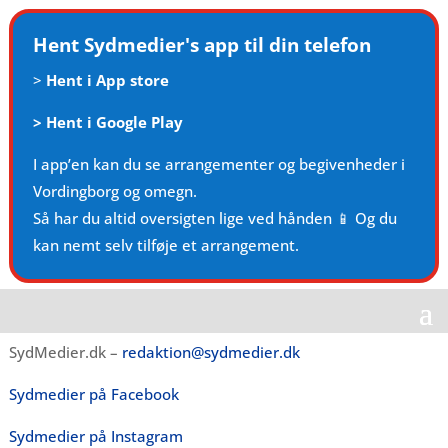
Hent Sydmedier's app til din telefon
>
Hent i App store
>
Hent i Google Play
I app’en kan du se arrangementer og begivenheder i
Vordingborg og omegn.
Så har du altid oversigten lige ved hånden 📱 Og du
kan nemt selv tilføje et arrangement.
SydMedier.dk –
redaktion@sydmedier.dk
Sydmedier på Facebook
Sydmedier på Instagram