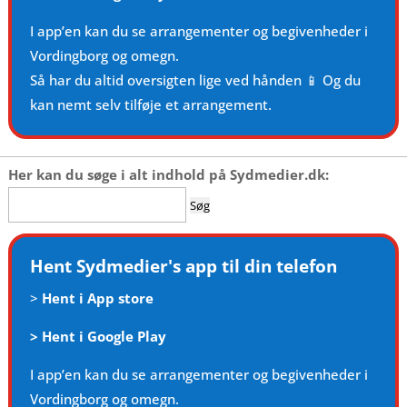
I app’en kan du se arrangementer og begivenheder i
Vordingborg og omegn.
Så har du altid oversigten lige ved hånden 📱 Og du
kan nemt selv tilføje et arrangement.
Her kan du søge i alt indhold på Sydmedier.dk:
Søg
efter:
Hent Sydmedier's app til din telefon
>
Hent i App store
>
Hent i Google Play
I app’en kan du se arrangementer og begivenheder i
Vordingborg og omegn.