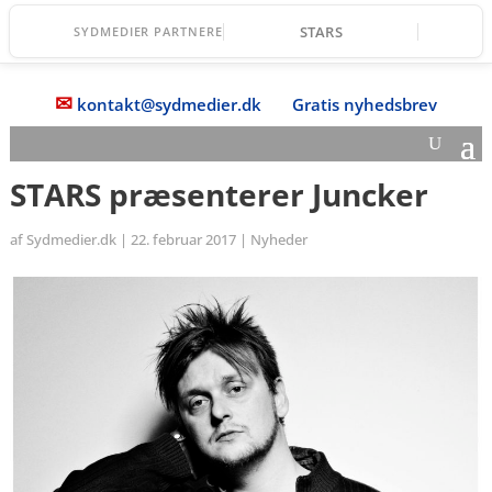
STARS
SYDMEDIER PARTNERE
✉
kontakt@sydmedier.dk
Gratis nyhedsbrev
STARS præsenterer Juncker
af
Sydmedier.dk
|
22. februar 2017
|
Nyheder