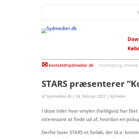
Dow
Køb
✉
kontakt@sydmedier.dk
Vordingborg, Præstø, St
STARS præsenterer “Ko
af
Sydmedier.dk
|
24. februar 2022
|
Nyheder
I disse tider hvor vinylen (heldigvis) har f
interessant at finde ud af, hvordan en picku
Derfor laver STARS et forløb, der bl.a. kom