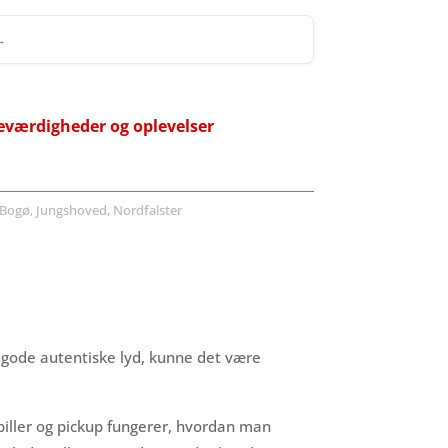
 →
eværdigheder og oplevelser
Bogø, Jungshoved, Nordfalster
n gode autentiske lyd, kunne det være
piller og pickup fungerer, hvordan man