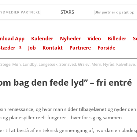
DGI Huset Vordingborg
Bliv partner og støt op
SYDMEDIER PARTNERE
nload App
Kalender
Nyheder
Video
Billeder
S
stæder
Job
Kontakt
Partnere
Forside
ege, Møn, Lundby, Langebæk, Stensved, Ørslev, Mern, Nyråd, Kalvehave, 
m bag den fede lyd” – fri entré
ået sin renæssance, og hvor man sidder tilbagelænet og nyder de
p og pladespiller reelt fungerer – hver for sig og sammen.
mer til at bestå af en teknisk gennemgang af, hvordan en plades