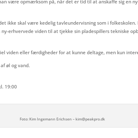
man være opmærksom på, når det er tid til at anskaffe sig en ny
t ikke skal være kedelig tavleundervisning som i folkeskolen. D
 ny-erhvervede viden til at tjekke sin pladespillers tekniske o
iel viden eller færdigheder for at kunne deltage, men kun inter
af øl og vand.
l. 19:00
Foto: Kim Ingemann Erichsen – kim@peakpro.dk