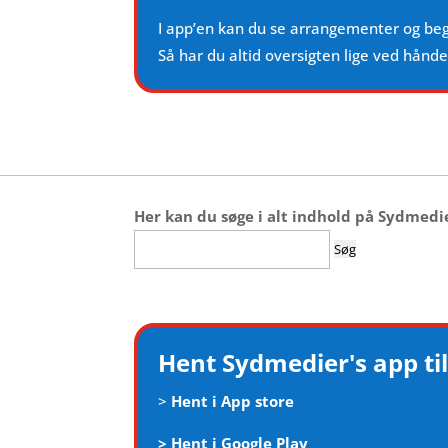
I app’en kan du se arrangementer og be
Så har du altid oversigten lige ved hånd
Her kan du søge i alt indhold på Sydmedi
Søg
efter:
Hent Sydmedier's app til
>
Hent i App store
>
Hent i Google Play