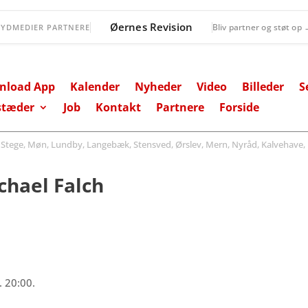
Øernes Revision
Bliv partner og støt op
SYDMEDIER PARTNERE
nload App
Kalender
Nyheder
Video
Billeder
S
stæder
Job
Kontakt
Partnere
Forside
ege, Møn, Lundby, Langebæk, Stensved, Ørslev, Mern, Nyråd, Kalvehave, 
chael Falch
. 20:00.