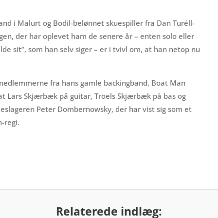
d i Malurt og Bodil-belønnet skuespiller fra Dan Turéll-
ngen, der har oplevet ham de senere år – enten solo eller
de sit”, som han selv siger – er i tvivl om, at han netop nu
f medlemmerne fra hans gamle backingband, Boat Man
t Lars Skjærbæk på guitar, Troels Skjærbæk på bas og
eslageren Peter Dombernowsky, der har vist sig som et
-regi.
Relaterede indlæg: