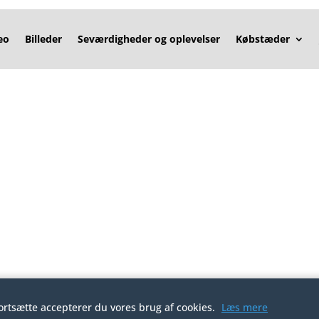
eo
Billeder
Seværdigheder og oplevelser
Købstæder
t
fortsætte accepterer du vores brug af cookies.
Læs mere