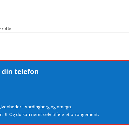
er.dk:
 din telefon
givenheder i Vordingborg og omegn.
en 📱 Og du kan nemt selv tilføje et arrangement.