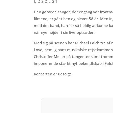
U D S O L G T
Den garvede sanger, der engang var frontman
filmene, er gået hen og blevet 58 år. Men i
med det band, han ”er så heldig at kunne kal
når nye højder i sin live-optræden.
Med sig på scenen har Michael Falch tre a
Love, nemlig hans musikalske rejsekammera
Christoffer Møller på tangenter samt tromm
imponerende stærkt nyt bekendtskab i Falch
Koncerten er udsolgt