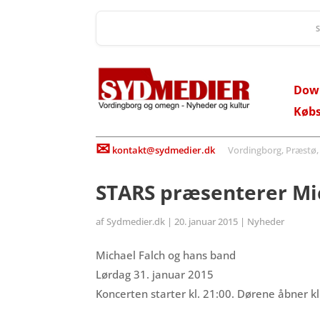
Dow
Køb
✉
kontakt@sydmedier.dk
Vordingborg, Præstø, St
STARS præsenterer Mi
af
Sydmedier.dk
|
20. januar 2015
|
Nyheder
Michael Falch og hans band
Lørdag 31. januar 2015
Koncerten starter kl. 21:00. Dørene åbner kl