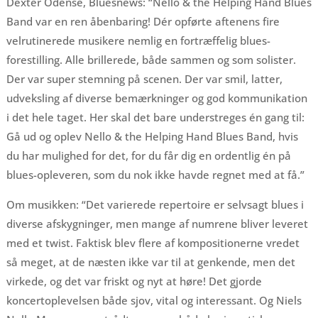
Dexter Odense, Bluesnews: “Nello & the Helping Hand Blues
Band var en ren åbenbaring! Dér opførte aftenens fire
velrutinerede musikere nemlig en fortræffelig blues-
forestilling. Alle brillerede, både sammen og som solister.
Der var super stemning på scenen. Der var smil, latter,
udveksling af diverse bemærkninger og god kommunikation
i det hele taget. Her skal det bare understreges én gang til:
Gå ud og oplev Nello & the Helping Hand Blues Band, hvis
du har mulighed for det, for du får dig en ordentlig én på
blues-opleveren, som du nok ikke havde regnet med at få.”
Om musikken: “Det varierede repertoire er selvsagt blues i
diverse afskygninger, men mange af numrene bliver leveret
med et twist. Faktisk blev flere af kompositionerne vredet
så meget, at de næsten ikke var til at genkende, men det
virkede, og det var friskt og nyt at høre! Det gjorde
koncertoplevelsen både sjov, vital og interessant. Og Niels