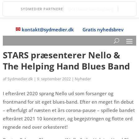
Vordingborg Fri Fagskole
SYDMEDIER PARTNERE
✉
kontakt@sydmedier.dk
Gratis nyhedsbrev
STARS præsenterer Nello &
The Helping Hand Blues Band
af
Sydmedier.dk
|
9. september 2022
|
Nyheder
I efteråret 2020 sprang Nello ud som forsanger og
frontmand for sit eget blues-band. Efter en meget fin debut
– efterfulgt af næsten et års corona-pause – spillede bandet
efteråret 2021 10 koncerter, og begejstringen og flotte ord
regnede ned over orkesteret!