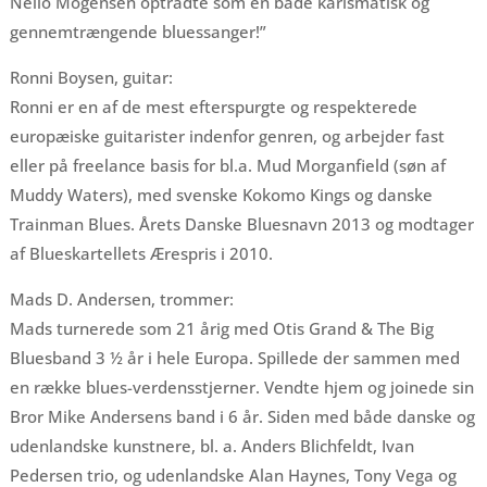
Nello Mogensen optrådte som en både karismatisk og
gennemtrængende bluessanger!”
Ronni Boysen, guitar:
Ronni er en af de mest efterspurgte og respekterede
europæiske guitarister indenfor genren, og arbejder fast
eller på freelance basis for bl.a. Mud Morganfield (søn af
Muddy Waters), med svenske Kokomo Kings og danske
Trainman Blues. Årets Danske Bluesnavn 2013 og modtager
af Blueskartellets Ærespris i 2010.
Mads D. Andersen, trommer:
Mads turnerede som 21 årig med Otis Grand & The Big
Bluesband 3 ½ år i hele Europa. Spillede der sammen med
en række blues-verdensstjerner. Vendte hjem og joinede sin
Bror Mike Andersens band i 6 år. Siden med både danske og
udenlandske kunstnere, bl. a. Anders Blichfeldt, Ivan
Pedersen trio, og udenlandske Alan Haynes, Tony Vega og