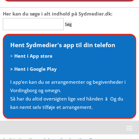
Her kan du søge i alt indhold på Sydmedier.dk:
Søg
efter:
Hent Sydmedier's app til din telefon
>
Hent i App store
>
Hent i Google Play
I app’en kan du se arrangementer og begivenheder i
Vordingborg og omegn.
Så har du altid oversigten lige ved hånden 📱 Og du
kan nemt selv tilføje et arrangement.