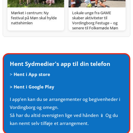
Mørket i centrum: Ny
Lokale unge fra GAME
festival på Møn skal hylde
skaber aktiviteter til
nattehimlen
Vordingborg Festuge – og
senere til Folkemøde Møn
Hent Sydmedier's app til din telefon
>
Hent i App store
>
Hent i Google Play
I app’en kan du se arrangementer og begivenheder i
Vordingborg og omegn.
Så har du altid oversigten lige ved hånden 📱 Og du
kan nemt selv tilføje et arrangement.