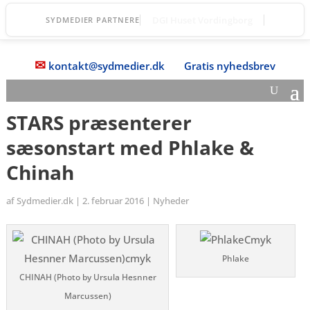
Vordingborg Fri Fagskole
SYDMEDIER PARTNERE
✉
kontakt@sydmedier.dk
Gratis nyhedsbrev
STARS præsenterer
sæsonstart med Phlake &
Chinah
af
Sydmedier.dk
|
2. februar 2016
|
Nyheder
Phlake
CHINAH (Photo by Ursula Hesnner
Marcussen)