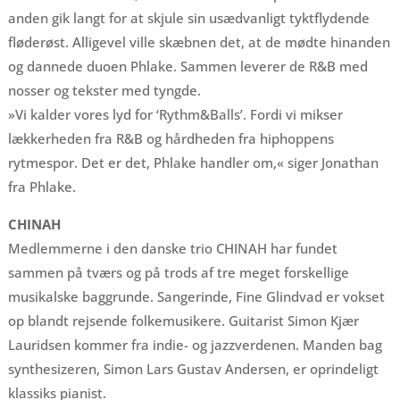
anden gik langt for at skjule sin usædvanligt tyktflydende
fløderøst. Alligevel ville skæbnen det, at de mødte hinanden
og dannede duoen Phlake. Sammen leverer de R&B med
nosser og tekster med tyngde.
»Vi kalder vores lyd for ‘Rythm&Balls’. Fordi vi mikser
lækkerheden fra R&B og hårdheden fra hiphoppens
rytmespor. Det er det, Phlake handler om,« siger Jonathan
fra Phlake.
CHINAH
Medlemmerne i den danske trio CHINAH har fundet
sammen på tværs og på trods af tre meget forskellige
musikalske baggrunde. Sangerinde, Fine Glindvad er vokset
op blandt rejsende folkemusikere. Guitarist Simon Kjær
Lauridsen kommer fra indie- og jazzverdenen. Manden bag
synthesizeren, Simon Lars Gustav Andersen, er oprindeligt
klassiks pianist.