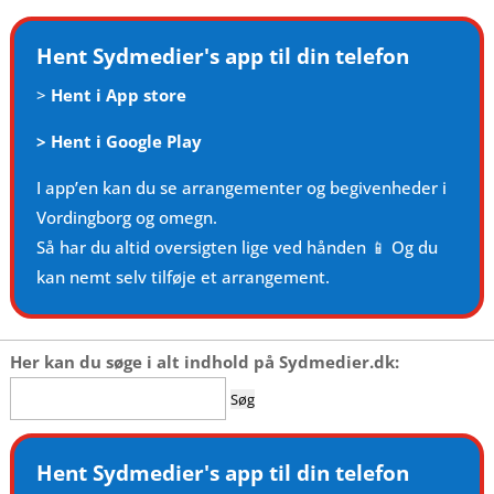
Hent Sydmedier's app til din telefon
>
Hent i App store
>
Hent i Google Play
I app’en kan du se arrangementer og begivenheder i
Vordingborg og omegn.
Så har du altid oversigten lige ved hånden 📱 Og du
kan nemt selv tilføje et arrangement.
Her kan du søge i alt indhold på Sydmedier.dk:
Søg
efter:
Hent Sydmedier's app til din telefon