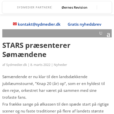
Øernes Revision
SYDMEDIER PARTNERE
✉
kontakt@sydmedier.dk
Gratis nyhedsbrev
STARS præsenterer
Sømændene
af
Sydmedier.dk
|
8. marts 2022
|
Nyheder
Sømændende er nu klar til den landsdækkende
jubilæumstourné, ”Knap 20 (år) op”, som er en hyldest til
den rejse, orkestret har været på sammen med sine
trofaste fans.
Fra frække sange på ølkassen til den spæde start på rigtige
scener og nu faste traditioner på flere af landets største