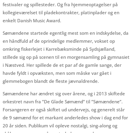
festivaler og spillesteder. Og fra hjemmeoptagelser på
kollegieværelset til pladekontrakter, platinplader og en
enkelt Danish Music Award.
Sømændene startede egentlig mest som en indskydelse, da
en håndfuld af de oprindelige medlemmer, vokset op
omkring fiskerlejet i Karrebæksminde på Sydsjælland,
stillede sig op på scenen til en morgensamling på gymnasiet
i Næstved. Her spillede de et par af de gamle sange, der
havde fyldt i opvæksten, men som måske var gået i
glemmebogen blandt de fleste jævnaldrende.
Sømændene har ændret sig over årene, og i 2013 skiftede
orkestret navn fra ”De Glade Sømænd” til ”Sømændene”.
Forsangeren er også skiftet ud undervejs, og generelt står
de 9 sømænd for et markant anderledes show i dag end for
20 år siden. Publikum vil opleve nostalgi, sing-along og