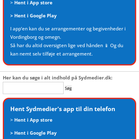
>
Hent i App store
>
Hent i Google Play
I app’en kan du se arrangementer og begivenheder i
Vordingborg og omegn.
Så har du altid oversigten lige ved hånden 📱 Og du
kan nemt selv tilføje et arrangement.
Her kan du søge i alt indhold på Sydmedier.dk:
Søg
efter:
Hent Sydmedier's app til din telefon
>
Hent i App store
>
Hent i Google Play