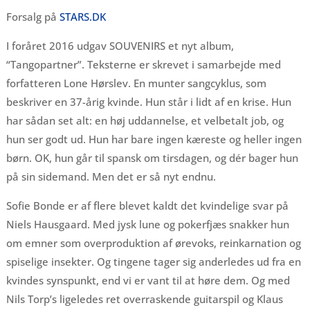
Forsalg på
STARS.DK
I foråret 2016 udgav SOUVENIRS et nyt album,
“Tangopartner”. Teksterne er skrevet i samarbejde med
forfatteren Lone Hørslev. En munter sangcyklus, som
beskriver en 37-årig kvinde. Hun står i lidt af en krise. Hun
har sådan set alt: en høj uddannelse, et velbetalt job, og
hun ser godt ud. Hun har bare ingen kæreste og heller ingen
børn. OK, hun går til spansk om tirsdagen, og dér bager hun
på sin sidemand. Men det er så nyt endnu.
Sofie Bonde er af flere blevet kaldt det kvindelige svar på
Niels Hausgaard. Med jysk lune og pokerfjæs snakker hun
om emner som overproduktion af ørevoks, reinkarnation og
spiselige insekter. Og tingene tager sig anderledes ud fra en
kvindes synspunkt, end vi er vant til at høre dem. Og med
Nils Torp’s ligeledes ret overraskende guitarspil og Klaus