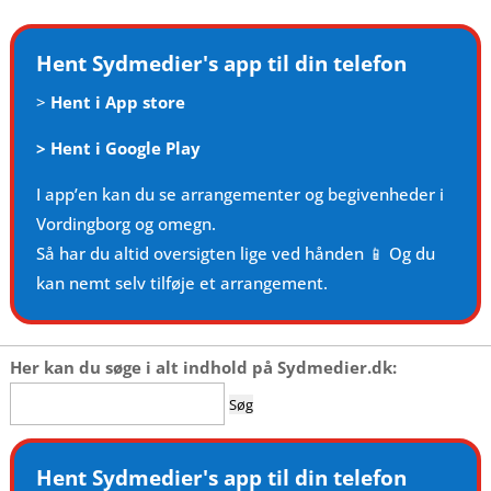
Hent Sydmedier's app til din telefon
>
Hent i App store
>
Hent i Google Play
I app’en kan du se arrangementer og begivenheder i
Vordingborg og omegn.
Så har du altid oversigten lige ved hånden 📱 Og du
kan nemt selv tilføje et arrangement.
Her kan du søge i alt indhold på Sydmedier.dk:
Søg
efter:
Hent Sydmedier's app til din telefon