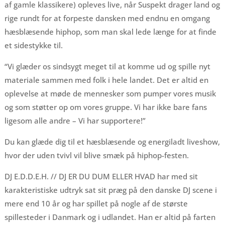
af gamle klassikere) opleves live, når Suspekt drager land og
rige rundt for at forpeste dansken med endnu en omgang
hæsblæsende hiphop, som man skal lede længe for at finde
et sidestykke til.
“Vi glæder os sindsygt meget til at komme ud og spille nyt
materiale sammen med folk i hele landet. Det er altid en
oplevelse at møde de mennesker som pumper vores musik
og som støtter op om vores gruppe. Vi har ikke bare fans
ligesom alle andre – Vi har supportere!”
Du kan glæde dig til et hæsblæsende og energiladt liveshow,
hvor der uden tvivl vil blive smæk på hiphop-festen.
DJ E.D.D.E.H. // DJ ER DU DUM ELLER HVAD har med sit
karakteristiske udtryk sat sit præg på den danske DJ scene i
mere end 10 år og har spillet på nogle af de største
spillesteder i Danmark og i udlandet. Han er altid på farten