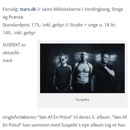
Forsalg:
stars.dk
// samt bibliotekerne i Vordingborg, Stege
og Præstø
Standardpris: 175,- inkl. gebyr // Studie + unge u. 18 år:
140,- inkl. gebyr
SUSPEKT er
aktuelle
med
Suspekt
singleforløberen “Søn Af En Pistol” til deres 5. album. “Søn Af
En Pistol” kan sammen med Suspekt´s nye album (og et hav