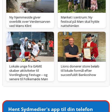
Ny hjemmeside giver
Mørket i centrum: Ny
overblik over Verdensarven
festival på Møn skal hylde
ved Møns Klint
nattehimlen
Lokale unge fra GAME
Lions donerer store beløb
skaber aktiviteter til
til lokale formål efter
Vordingborg Festuge – og
succesfuldt Bankoshow
senere til Folkemøde Møn
Hent Sydmedier's app til din telefon