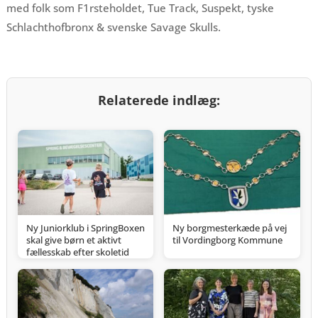
med folk som F1rsteholdet, Tue Track, Suspekt, tyske
Schlachthofbronx & svenske Savage Skulls.
Relaterede indlæg:
Ny Juniorklub i SpringBoxen
Ny borgmesterkæde på vej
skal give børn et aktivt
til Vordingborg Kommune
fællesskab efter skoletid