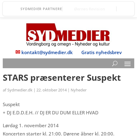
TOPmanager A/S
SYDMEDIER PARTNERE
✉
kontakt@sydmedier.dk
Gratis nyhedsbrev
STARS præsenterer Suspekt
af
Sydmedier.dk
|
22. oktober 2014
|
Nyheder
Suspekt
+ DJ E.D.D.E.H. // DJ ER DU DUM ELLER HVAD
Lørdag 1. november 2014
Koncerten starter kl. 21:00. Dørene åbner kl. 20:00.