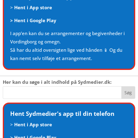
>
Hent i App store
>
Hent i Google Play
I app’en kan du se arrangementer og begivenheder i
Vordingborg og omegn.
Så har du altid oversigten lige ved hånden 📱 Og du
kan nemt selv tilføje et arrangement.
Her kan du søge i alt indhold på Sydmedier.dk:
Hent Sydmedier's app til din telefon
>
Hent i App store
>
Hent i Google Play