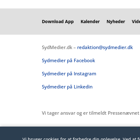
Download App
Kalender
Nyheder
Vid
SydMedier.dk –
redaktion@sydmedier.dk
Sydmedier på Facebook
Sydmedier på Instagram
Sydmedier på Linkedin
Vi tager ansvar og er tilmeldt Pressenævne
Vi bruger cookies for at forbedre din oplevelse. Ved at 