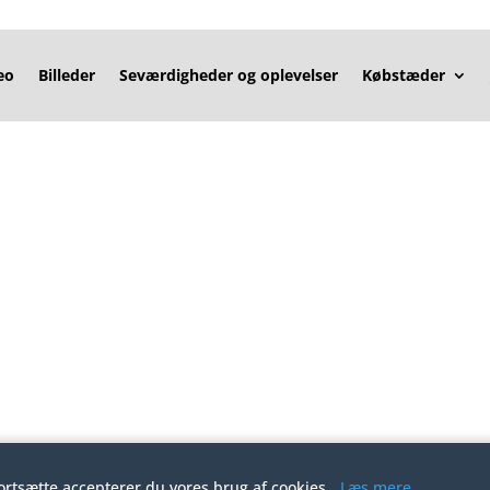
eo
Billeder
Seværdigheder og oplevelser
Købstæder
t
fortsætte accepterer du vores brug af cookies.
Læs mere