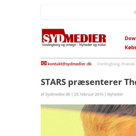
Dow
Køb
✉
kontakt@sydmedier.dk
Vordingborg, Præstø, St
STARS præsenterer Th
af
Sydmedier.dk
|
25. februar 2016
|
Nyheder