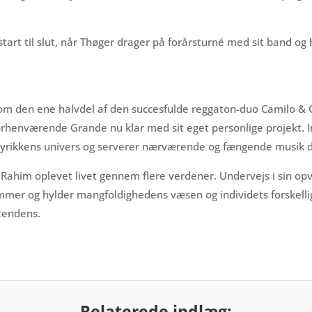
tart til slut, når Thøger drager på forårsturné med sit band og h
m den ene halvdel af den succesfulde reggaton-duo Camilo & G
 forhenværende Grande nu klar med sit eget personlige projekt.
lyrikkens univers og serverer nærværende og fængende musik di
s Rahim oplevet livet gennem flere verdener. Undervejs i sin o
mer og hylder mangfoldighedens væsen og individets forskellig
tendens.
Relaterede indlæg: