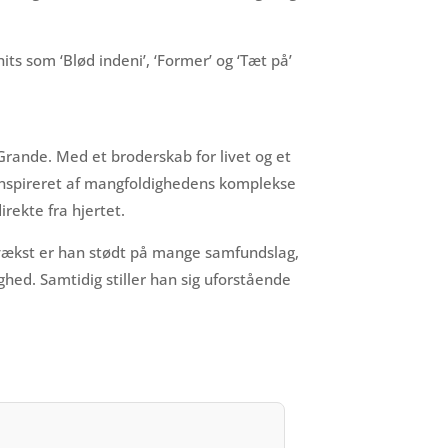
its som ‘Blød indeni’, ‘Former’ og ‘Tæt på’
rande. Med et broderskab for livet og et
 Inspireret af mangfoldighedens komplekse
rekte fra hjertet.
pvækst er han stødt på mange samfundslag,
hed. Samtidig stiller han sig uforstående