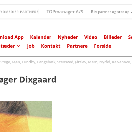
Lollands Bank
Bliv partner og støt op
SYDMEDIER PARTNERE
nload App
Kalender
Nyheder
Video
Billeder
S
stæder
Job
Kontakt
Partnere
Forside
ege, Møn, Lundby, Langebæk, Stensved, Ørslev, Mern, Nyråd, Kalvehave, 
øger Dixgaard