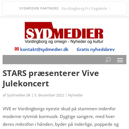
Fanefjord Torv
SYDMEDIER PARTNERE
✉
kontakt@sydmedier.dk
Gratis nyhedsbrev
STARS præsenterer Vive
Julekoncert
af
Sydmedier.dk
|
5. december 2022
|
Nyheder
VIVE er Vordingborgs nyeste skud på stammen indenfor
moderne rytmisk kormusik. Dygtige sangere, med hver
deres mikrofon i hånden, byder på inderlige, poppede og