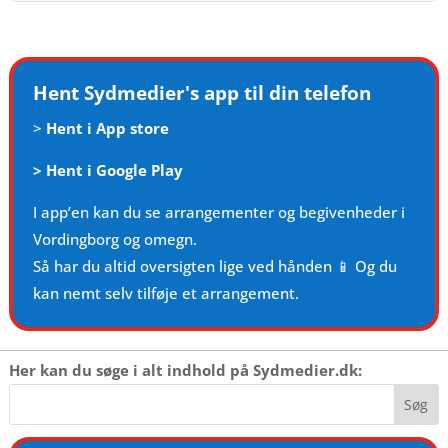
Hent Sydmedier's app til din telefon
>
Hent i App store
>
Hent i Google Play
I app’en kan du se arrangementer og begivenheder i
Vordingborg og omegn.
Så har du altid oversigten lige ved hånden 📱 Og du
kan nemt selv tilføje et arrangement.
Her kan du søge i alt indhold på Sydmedier.dk: