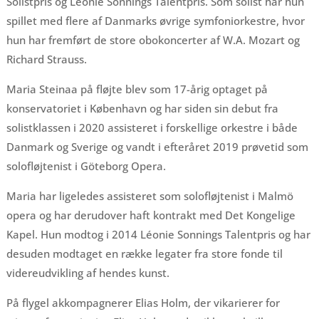
Solistpris og Léonie Sonnings Talentpris. Som solist har hun
spillet med flere af Danmarks øvrige symfoniorkestre, hvor
hun har fremført de store obokoncerter af W.A. Mozart og
Richard Strauss.
Maria Steinaa på fløjte blev som 17-årig optaget på
konservatoriet i København og har siden sin debut fra
solistklassen i 2020 assisteret i forskellige orkestre i både
Danmark og Sverige og vandt i efteråret 2019 prøvetid som
solofløjtenist i Göteborg Opera.
Maria har ligeledes assisteret som solofløjtenist i Malmö
opera og har derudover haft kontrakt med Det Kongelige
Kapel. Hun modtog i 2014 Léonie Sonnings Talentpris og har
desuden modtaget en række legater fra store fonde til
videreudvikling af hendes kunst.
På flygel akkompagnerer Elias Holm, der vikarierer for