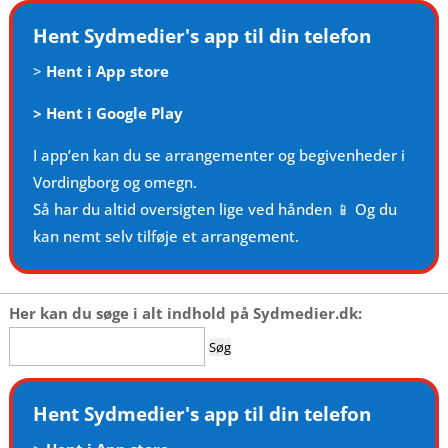
Hent Sydmedier's app til din telefon
>
Hent i App store
>
Hent i Google Play
I app’en kan du se arrangementer og begivenheder i
Vordingborg og omegn.
Så har du altid oversigten lige ved hånden 📱 Og du
kan nemt selv tilføje et arrangement.
Her kan du søge i alt indhold på Sydmedier.dk:
Søg
efter:
Hent Sydmedier's app til din telefon