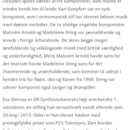
Desuden spilles værker af tre komponister, som måske er
mindre kendt her til lands: Karl Goepfart var en tysk
komponist, som i senromantisk stil har skrevet følsom musik
med skønne melodier. De to alsidige engelske komponister
Malcolm Arnold og Madeleine Dring var jævnaldrende og
levede i forrige århundrede. De skrev begge meget
iørefaldende og velklingende musik med britisk værdighed
og underfundighed. Mens Malcolm Arnold havde sans for
det teatrale havde Madeleine Dring sans for det
charmerende og underholdende, som kommer til udtryk i
hendes trio for fløjte, obo og klaver fra 1968. Dring var
udover komponist også sanger og skuespiller.
Eva Steinaa er DR Symfoniorkestrets højt anerkendte 1.
solooboist, en stilling hun sensationelt vandt allerede som
20-årig i 2013. Siden er hun blevet hædret med
prestigefyldte priser som P2’s Talentpris, Den Norske