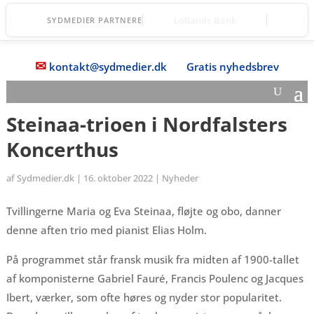
Øernes Revision
SYDMEDIER PARTNERE
✉
kontakt@sydmedier.dk
Gratis nyhedsbrev
Steinaa-trioen i Nordfalsters
Koncerthus
af
Sydmedier.dk
|
16. oktober 2022
|
Nyheder
Tvillingerne Maria og Eva Steinaa, fløjte og obo, danner
denne aften trio med pianist Elias Holm.
På programmet står fransk musik fra midten af 1900-tallet
af komponisterne Gabriel Fauré, Francis Poulenc og Jacques
Ibert, værker, som ofte høres og nyder stor popularitet.